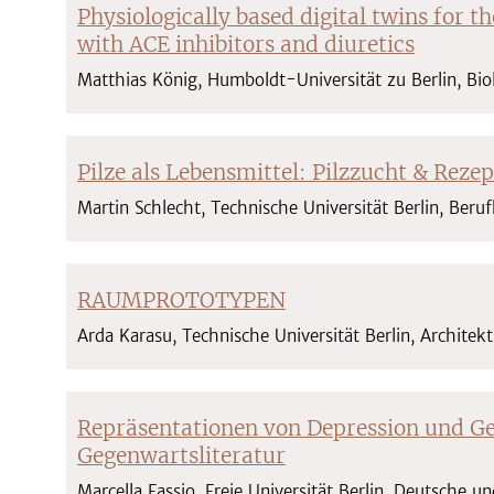
Physiologically based digital twins for 
with ACE inhibitors and diuretics
Matthias König, Humboldt-Universität zu Berlin, Bio
Pilze als Lebensmittel: Pilzzucht & Rezep
Martin Schlecht, Technische Universität Berlin, Beru
RAUMPROTOTYPEN
Arda Karasu, Technische Universität Berlin, Architek
Repräsentationen von Depression und Ge
Gegenwartsliteratur
Marcella Fassio, Freie Universität Berlin, Deutsche 