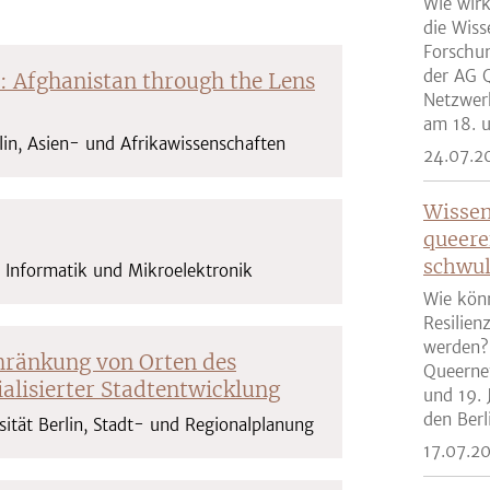
Wie wirk
die Wiss
Forschun
der AG Q
: Afghanistan through the Lens
Netzwer
am 18. u
lin, Asien- und Afrikawissenschaften
24.07.2
Wissen
queere
schwul
he Informatik und Mikroelektronik
Wie kön
Resilien
werden?
chränkung von Orten des
Queernet
ialisierter Stadtentwicklung
und 19. 
den Berli
sität Berlin, Stadt- und Regionalplanung
17.07.2