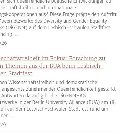
en sich queerfeindliche politische Entwicklungen auf
enschaftsfreiheit und internationale
gskooperationen aus? Diese Frage prägte den Auftritt
ueernetzwerke des Diversity and Gender Equality
ks (DiGENet) auf dem Lesbisch-schwulen Stadtfest
nd 19. ...
026
schaftsfreiheit im Fokus: Forschung zu
n Themen aus der BUA beim Lesbisch-
en Stadtfest
nen Wissenschaftsfreiheit und demokratische
z angesichts zunehmender Queerfeindlichkeit gestärkt
 Antworten darauf gibt die DiGENet-AG
zwerke in der Berlin University Alliance (BUA) am 18.
Juli auf dem Lesbisch-schwulen Stadtfest rund um
ner ...
026