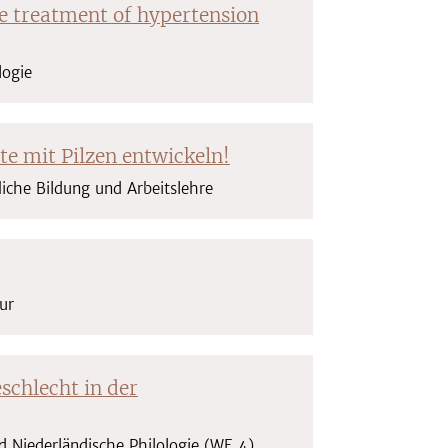
the treatment of hypertension
logie
te mit Pilzen entwickeln!
fliche Bildung und Arbeitslehre
tur
schlecht in der
und Niederländische Philologie (WE 4)