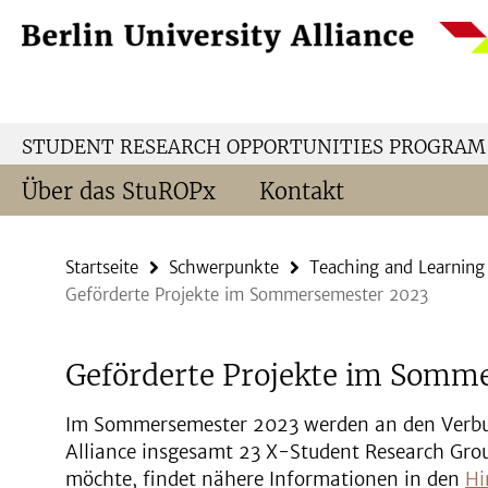
Springe
Service-
direkt
Navigation
zu
Inhalt
STUDENT RESEARCH OPPORTUNITIES PROGRAM
Über das StuROPx
Kontakt
Startseite
Schwerpunkte
Teaching and Learning
Geförderte Projekte im Sommersemester 2023
Geförderte Projekte im Somm
Im Sommersemester 2023 werden an den Verbun
Alliance insgesamt 23 X-Student Research Gro
möchte, findet nähere Informationen in den
Hi