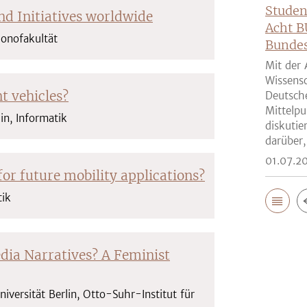
Studen
nd Initiatives worldwide
Acht B
 Monofakultät
Bunde
Mit der 
Wissensc
t vehicles?
Deutsch
Mittelpu
in, Informatik
diskutie
darüber,
01.07.2
or future mobility applications?
tik
ia Narratives? A Feminist
iversität Berlin, Otto-Suhr-Institut für