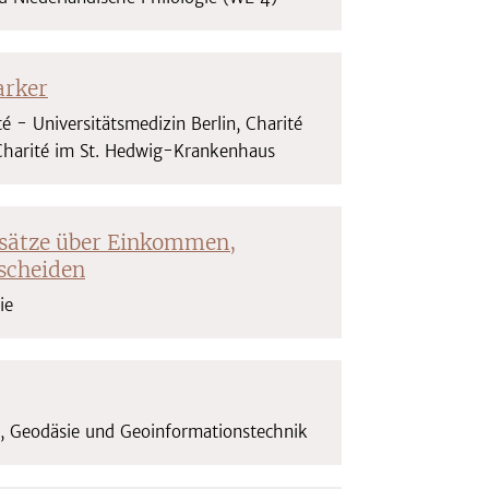
arker
é - Universitätsmedizin Berlin, Charité
 Charité im St. Hedwig-Krankenhaus
ssätze über Einkommen,
scheiden
gie
n, Geodäsie und Geoinformationstechnik