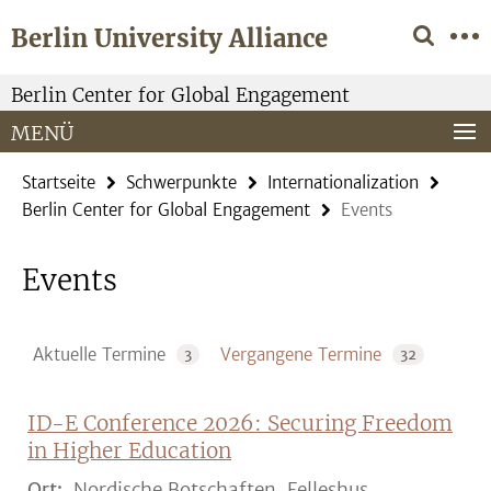
Springe
Service-
Berlin University Alliance
direkt
Navigation
zu
Inhalt
Berlin Center for Global Engagement
MENÜ
Startseite
Schwerpunkte
Internationalization
Berlin Center for Global Engagement
Events
Events
Aktuelle Termine
Vergangene Termine
3
32
ID-E Conference 2026: Securing Freedom
in Higher Education
Ort:
Nordische Botschaften, Felleshus,