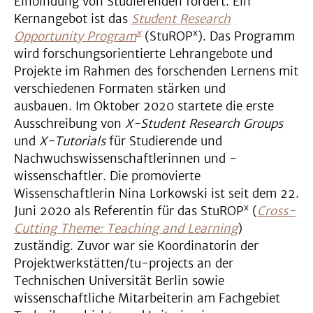
Einbindung von Studierenden fördert. Ein
Kernangebot ist das
Student Research
x
x
Opportunity Program
(StuROP
). Das Programm
wird forschungsorientierte Lehrangebote und
Projekte im Rahmen des forschenden Lernens mit
verschiedenen Formaten stärken und
ausbauen. Im Oktober 2020 startete die erste
Ausschreibung von
X-Student Research Groups
und
X-Tutorials
für Studierende und
Nachwuchswissenschaftlerinnen und -
wissenschaftler. Die promovierte
Wissenschaftlerin Nina Lorkowski ist seit dem 22.
x
Juni 2020 als Referentin für das StuROP
(
Cross-
Cutting Theme: Teaching and Learning
)
zuständig. Zuvor war sie Koordinatorin der
Projektwerkstätten/tu-projects an der
Technischen Universität Berlin sowie
wissenschaftliche Mitarbeiterin am Fachgebiet