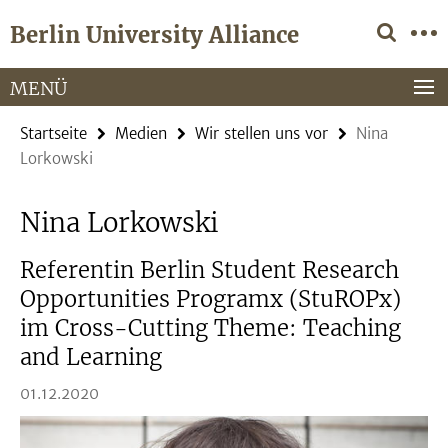
Springe
Service-
Berlin University Alliance
direkt
Navigation
zu
Inhalt
MENÜ
Startseite
Medien
Wir stellen uns vor
Nina
Lorkowski
Nina Lorkowski
Referentin Berlin Student Research
Opportunities Programx (StuROPx)
im Cross-Cutting Theme: Teaching
and Learning
01.12.2020