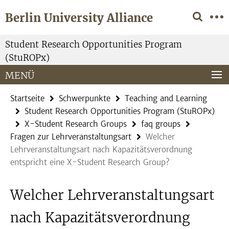
Springe
Service-
Berlin University Alliance
direkt
Navigation
zu
Inhalt
Student Research Opportunities Program
(StuROPx)
MENÜ
Startseite
Schwerpunkte
Teaching and Learning
Student Research Opportunities Program (StuROPx)
X-Student Research Groups
faq groups
Fragen zur Lehrveranstaltungsart
Welcher
Lehrveranstaltungsart nach Kapazitätsverordnung
entspricht eine X-Student Research Group?
Welcher Lehrveranstaltungsart
nach Kapazitätsverordnung