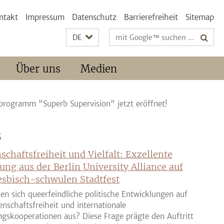
ntakt
Impressum
Datenschutz
Barrierefreiheit
Sitemap
Suchbegriffe
DE
Über uns
Medien
programm "Superb Supervision" jetzt eröffnet!
S
schaftsfreiheit und Vielfalt: Exzellente
ung aus der Berlin University Alliance auf
sbisch-schwulen Stadtfest
en sich queerfeindliche politische Entwicklungen auf
enschaftsfreiheit und internationale
gskooperationen aus? Diese Frage prägte den Auftritt