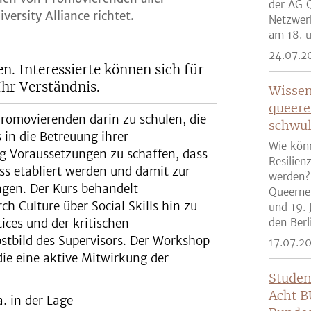
der AG Q
versity Alliance richtet.
Netzwer
am 18. u
24.07.2
n. Interessierte können sich für
Ihr Verständnis.
Wissen
queere
Promovierenden darin zu schulen, die
schwul
 in die Betreuung ihrer
Wie kön
ig Voraussetzungen zu schaffen, dass
Resilien
ss etabliert werden und damit zur
werden?
ragen. Der Kurs behandelt
Queernet
h Culture über Social Skills hin zu
und 19. 
ices und der kritischen
den Berli
stbild des Supervisors. Der Workshop
17.07.2
die eine aktive Mitwirkung der
Studen
Acht B
. in der Lage