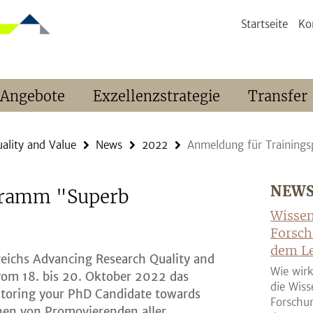
Startseite
Ko
 Angebote
Exzellenzstrategie
Transfer
ality and Value
News
2022
Anmeldung für Trainings
NEW
gramm "Superb
Wissen
Forsch
dem Le
eichs Advancing Research Quality and
Wie wirk
e vom 18. bis 20. Oktober 2022 das
die Wiss
toring your PhD Candidate towards
Forschun
nnen von Promovierenden aller