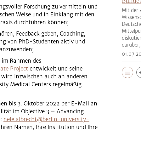
Bunde
voller Forschung zu vermitteln und
Mit der 
hischen Weise und in Einklang mit den
Wissensc
Praxis durchführen können;
Deutsch
Mittelpu
ören, Feedback geben, Coaching,
diskutie
ung von PhD-Studenten aktiv und
darüber,
n anzuwenden;
01.07.2
e im Rahmen des
ate Project
entwickelt und seine
s wird inzwischen auch an anderen
ity Medical Centers regelmäßig
n bis 3. Oktober 2022 per E-Mail an
lität im Objective 3 – Advancing
n:
nele.albrecht@berlin-university-
 Ihren Namen, Ihre Institution und Ihre