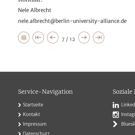
Nele Albrecht
nele.albrecht@berlin-university-alliance.de
7 / 12
Service-Navigation
Soziale
Startseite
Linked
Kontakt
Insta
Impressum
Blues
Datenschutz