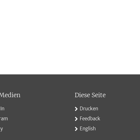
 Medien
Diese Seite
In
Drucken
gram
Feedback
ky
English