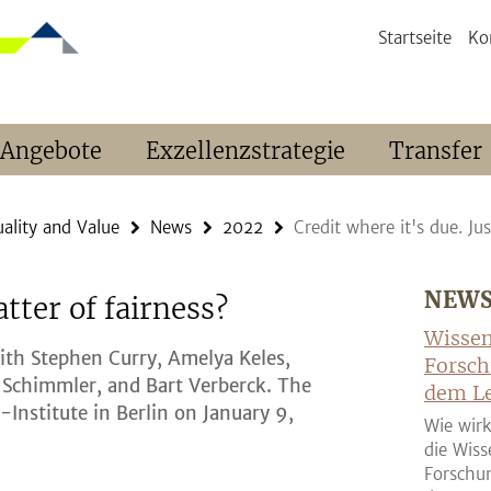
Startseite
Ko
 Angebote
Exzellenzstrategie
Transfer
ality and Value
News
2022
Credit where it's due. Ju
NEW
atter of fairness?
Wissen
with Stephen Curry, Amelya Keles,
Forsch
 Schimmler, and Bart Verberck. The
dem Le
Institute in Berlin on January 9,
Wie wirk
die Wiss
Forschun