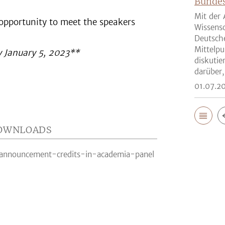
Bunde
Mit der 
e opportunity to meet the speakers
Wissensc
Deutsch
Mittelpu
by January 5, 2023**
diskutie
darüber,
01.07.2
OWNLOADS
announcement-credits-in-academia-panel