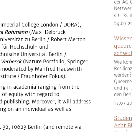
der AG Q
Netzwer
am 18. u
24.07.2
Imperial College London / DORA),
ica Rohmann
(Max-Delbrück-
Wissen
iversität zu Berlin / Robert Merton
queere
m für Hochschul- und
schwul
hnische Universität Berlin /
 Verberck
(Nature Portfolio, Springer
Wie kön
is moderated by Manfred Hauswirth
Resilien
werden?
stitute / Fraunhofer Fokus).
Queernet
ting in academia ranging from the
und 19. 
 of equity with regard to
den Berli
d publishing. Moreover, it will address
17.07.2
ing on an individual as well as
Studen
Acht B
 32, 10623 Berlin (and remote via