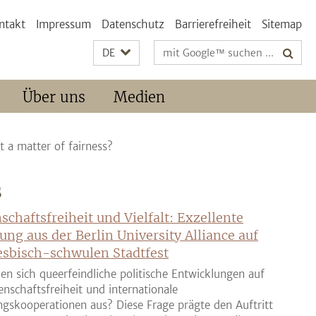
ntakt
Impressum
Datenschutz
Barrierefreiheit
Sitemap
Suchbegriffe
DE
Über uns
Medien
st a matter of fairness?
S
schaftsfreiheit und Vielfalt: Exzellente
ung aus der Berlin University Alliance auf
sbisch-schwulen Stadtfest
en sich queerfeindliche politische Entwicklungen auf
enschaftsfreiheit und internationale
gskooperationen aus? Diese Frage prägte den Auftritt