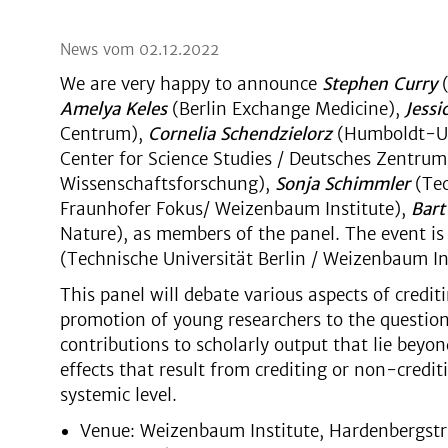
News vom 02.12.2022
We are very happy to announce
Stephen Curry
(
Amelya Keles
(Berlin Exchange Medicine),
Jess
Centrum),
Cornelia Schendzielorz
(Humboldt-Un
Center for Science Studies / Deutsches Zentru
Wissenschaftsforschung),
Sonja Schimmler
(Tec
Fraunhofer Fokus/ Weizenbaum Institute),
Bart
Nature), as members of the panel. The event 
(Technische Universität Berlin / Weizenbaum In
This panel will debate various aspects of credi
promotion of young researchers to the question
contributions to scholarly output that lie beyon
effects that result from crediting or non-credit
systemic level.
Venue: Weizenbaum Institute, Hardenbergstr.