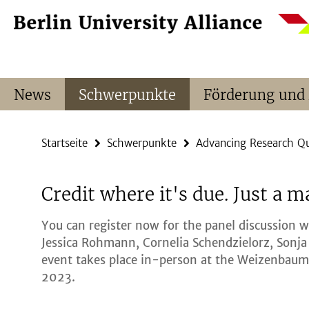
Springe
Service-
direkt
Navigation
zu
Inhalt
News
Schwerpunkte
Förderung und
Startseite
Schwerpunkte
Advancing Research Qu
Credit where it's due. Just a m
You can register now for the panel discussion 
Jessica Rohmann, Cornelia Schendzielorz, Sonja
event takes place in-person at the Weizenbaum-
2023.