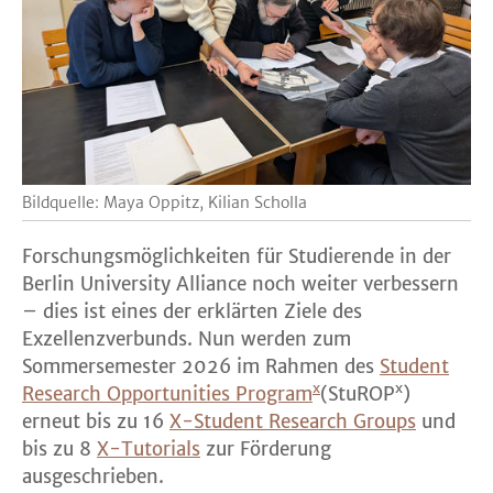
Bildquelle: Maya Oppitz, Kilian Scholla
Forschungsmöglichkeiten für Studierende in der
Berlin University Alliance noch weiter verbessern
– dies ist eines der erklärten Ziele des
Exzellenzverbunds. Nun werden zum
Sommersemester 2026 im Rahmen des
Student
x
x
Research Opportunities Program
(StuROP
)
erneut bis zu 16
X-Student Research Groups
und
bis zu 8
X-Tutorials
zur Förderung
ausgeschrieben.