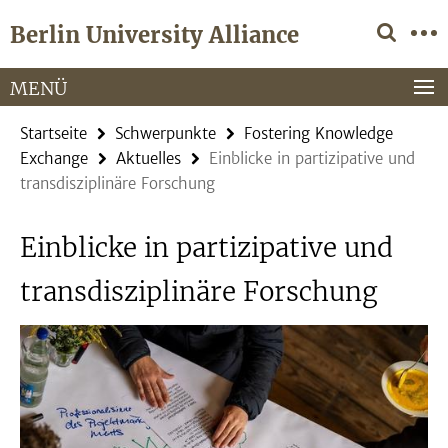
Springe
Service-
Berlin University Alliance
direkt
Navigation
zu
Inhalt
MENÜ
Startseite
Schwerpunkte
Fostering Knowledge
Exchange
Aktuelles
Einblicke in partizipative und
transdisziplinäre Forschung
Einblicke in partizipative und
transdisziplinäre Forschung