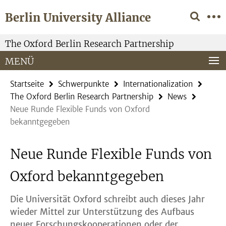
Springe
Service-
Berlin University Alliance
direkt
Navigation
zu
Inhalt
The Oxford Berlin Research Partnership
MENÜ
Startseite
Schwerpunkte
Internationalization
The Oxford Berlin Research Partnership
News
Neue Runde Flexible Funds von Oxford
bekanntgegeben
Neue Runde Flexible Funds von
Oxford bekanntgegeben
Die Universität Oxford schreibt auch dieses Jahr
wieder Mittel zur Unterstützung des Aufbaus
neuer Forschungskooperationen oder der