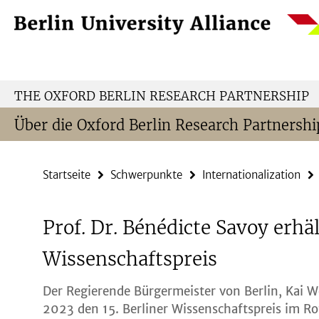
Springe
Service-
direkt
Navigation
zu
Inhalt
THE OXFORD BERLIN RESEARCH PARTNERSHIP
Über die Oxford Berlin Research Partnershi
Startseite
Schwerpunkte
Internationalization
Prof. Dr. Bénédicte Savoy erhäl
Wissenschaftspreis
Der Regierende Bürgermeister von Berlin, Kai W
2023 den 15. Berliner Wissenschaftspreis im R