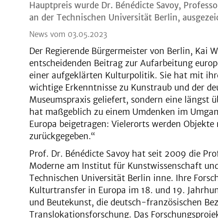
Hauptpreis wurde Dr. Bénédicte Savoy, Profess
an der Technischen Universität Berlin, ausgezei
News vom 03.05.2023
Der Regierende Bürgermeister von Berlin, Kai W
entscheidenden Beitrag zur Aufarbeitung europ
einer aufgeklärten Kulturpolitik. Sie hat mit ih
wichtige Erkenntnisse zu Kunstraub und der de
Museumspraxis geliefert, sondern eine längst ü
hat maßgeblich zu einem Umdenken im Umgang 
Europa beigetragen: Vielerorts werden Objekte 
zurückgegeben.“
Prof. Dr. Bénédicte Savoy hat seit 2009 die Pro
Moderne am Institut für Kunstwissenschaft und
Technischen Universität Berlin inne. Ihre For
Kulturtransfer in Europa im 18. und 19. Jahrh
und Beutekunst, die deutsch-französischen Be
Translokationsforschung. Das Forschungsprojekt