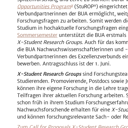
x
x
Opportunities Program
(StuROP
) eingerichte
Verbundpartnerinnen der BUA ermöglicht, weit
Forschungsfragen zu arbeiten. Somit werden di
Studium in hochaktuelle Forschungsfragen ei
Sommersemester
unterstützt die BUA erstmals
X-Student Research Groups
. Auch für das kom
die BUA Nachwuchswissenschaftlerinnen und -w
Verbundpartnerinnen des Exzellenzverbunds ein,
bewerben. Antragsschluss ist der 1. Juni.
X-Student Research Groups
sind Forschungste
Studierenden. Promovierende, Postdocs sowie 
können ihre eigene Forschung in die Lehre tra
Teilfragen ihrer aktuellen Forschung arbeiten. 
schon früh in ihrem Studium Forschungserfah
Nachwuchsforschende erhalten für eine
X-Stud
und können forschungsrelevante Sach- oder Re
Zum
Call for Proposals X-Student Research Gr