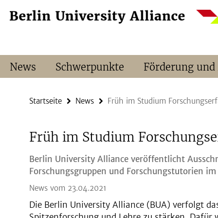
Springe
Service-
direkt
Navigation
zu
Inhalt
News
Schwerpunkte
Förderung und
Startseite
News
Früh im Studium Forschungser
Früh im Studium Forschungs
Berlin University Alliance veröffentlicht Aussch
Forschungsgruppen und Forschungstutorien im
News vom 23.04.2021
Die Berlin University Alliance (BUA) verfolgt da
Spitzenforschung und Lehre zu stärken. Dafür