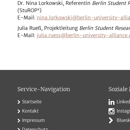
Dr. Nina Lorkowski, Referentin
Berlin Student 
x
(StuROP
)
E-Mail:
nina.lorkowski@berlin-university-alli
Julia Rueß, Projektleitung
Berlin Student Resea
E-Mail:
julia.ruess@berlin-university-alliance.
Service-Navigation
Soziale
Startseite
Linked
Kontakt
Insta
Impressum
Blues
Datenschutz