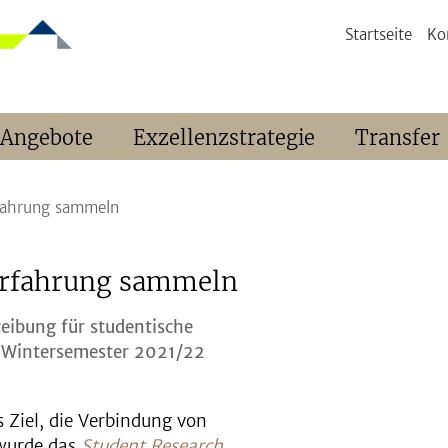
Startseite
Ko
 Angebote
Exzellenzstrategie
Transfer
fahrung sammeln
erfahrung sammeln
reibung für studentische
 Wintersemester 2021/22
s Ziel, die Verbindung von
 wurde das
Student Research