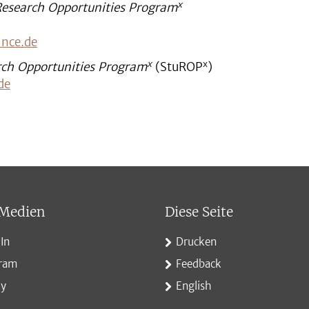
x
Research Opportunities Program
ance.de
x
x
rch Opportunities Program
(StuROP
)
de
 Medien
Diese Seite
In
Drucken
gram
Feedback
ky
English