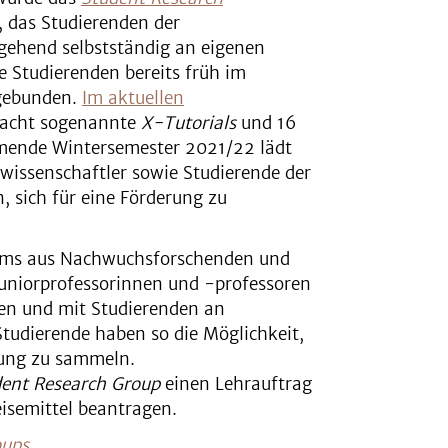
t, das Studierenden der
gehend selbstständig an eigenen
e Studierenden bereits früh im
ngebunden.
Im aktuellen
 acht sogenannte
X-Tutorials
und 16
mende Wintersemester 2021/22 lädt
issenschaftler sowie Studierende der
 sich für eine Förderung zu
ams aus Nachwuchsforschenden und
Juniorprofessorinnen und -professoren
gen und mit Studierenden an
Studierende haben so die Möglichkeit,
rung zu sammeln.
ent Research Group
einen Lehrauftrag
isemittel beantragen.
oups