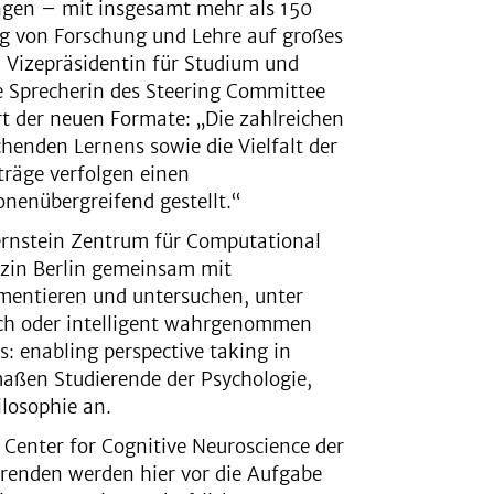
ngen – mit insgesamt mehr als 150
ng von Forschung und Lehre auf großes
ll, Vizepräsidentin für Studium und
e Sprecherin des Steering Committee
art der neuen Formate: „Die zahlreichen
henden Lernens sowie die Vielfalt der
träge verfolgen einen
onenübergreifend gestellt.“
Bernstein Zentrum für Computational
izin Berlin gemeinsam mit
mentieren und untersuchen, unter
ch oder intelligent wahrgenommen
: enabling perspective taking in
maßen Studierende der Psychologie,
losophie an.
 Center for Cognitive Neuroscience der
ierenden werden hier vor die Aufgabe