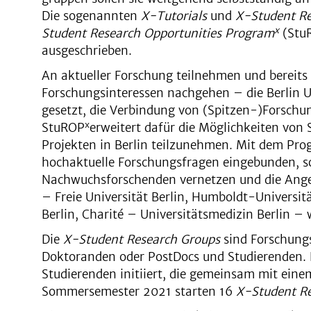
Die sogenannten
X-Tutorials
und
X-Student Re
x
Student Research Opportunities Program
(Stu
ausgeschrieben.
An aktueller Forschung teilnehmen und bereits
Forschungsinteressen nachgehen – die Berlin Un
gesetzt, die Verbindung von (Spitzen-)Forschu
x
StuROP
erweitert dafür die Möglichkeiten von 
Projekten in Berlin teilzunehmen. Mit dem Pro
hochaktuelle Forschungsfragen eingebunden, s
Nachwuchsforschenden vernetzen und die Angeb
– Freie Universität Berlin, Humboldt-Universitä
Berlin, Charité – Universitätsmedizin Berlin 
Die
X-Student Research Groups
sind Forschung
Doktoranden oder PostDocs und Studierenden.
Studierenden initiiert, die gemeinsam mit ein
Sommersemester 2021 starten 16
X-Student R