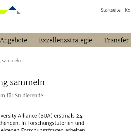
Startseite
Ko
 Angebote
Exzellenzstrategie
Transfer
ng sammeln
ung sammeln
mm für Studierende
versity Alliance (BUA) erstmals 24
henden. In Forschungstutorien und -
n eigenen Forschungsfragen arbeiten.