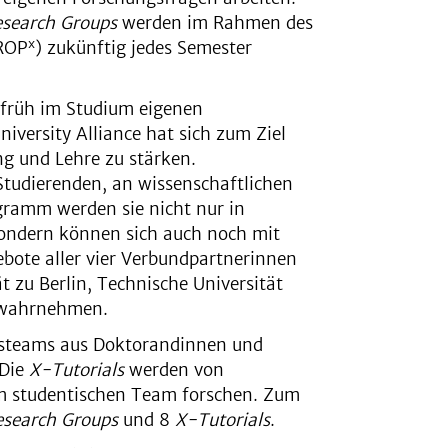
search Groups
werden im Rahmen des
x
ROP
) zukünftig jedes Semester
 früh im Studium eigenen
iversity Alliance hat sich zum Ziel
ng und Lehre zu stärken.
Studierenden, an wissenschaftlichen
gramm werden sie nicht nur in
ondern können sich auch noch mit
ote aller vier Verbundpartnerinnen
t zu Berlin, Technische Universität
– wahrnehmen.
steams aus Doktorandinnen und
 Die
X-Tutorials
werden von
em studentischen Team forschen. Zum
esearch Groups
und 8
X-Tutorials
.