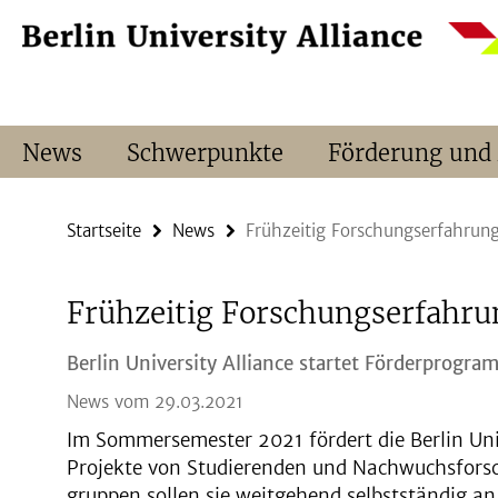
Springe
Service-
direkt
Navigation
zu
Inhalt
News
Schwerpunkte
Förderung und
Startseite
News
Frühzeitig Forschungserfahru
Frühzeitig Forschungserfahr
Berlin University Alliance startet Förderprogra
News vom 29.03.2021
Im Sommersemester 2021 fördert die Berlin Uni
Projekte von Studierenden und Nachwuchsforsc
gruppen sollen sie weitgehend selbstständig a