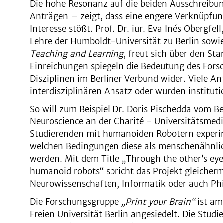
Die hohe Resonanz auf die beiden Ausschreibu
Anträgen – zeigt, dass eine engere Verknüpfu
Interesse stößt. Prof. Dr. iur. Eva Inés Obergfe
Lehre der Humboldt-Universität zu Berlin sowi
Teaching and Learning
, freut sich über den St
Einreichungen spiegeln die Bedeutung des Forsc
Disziplinen im Berliner Verbund wider. Viele An
interdisziplinären Ansatz oder wurden instituti
So will zum Beispiel Dr. Doris Pischedda vom 
Neuroscience an der Charité - Universitätsmed
Studierenden mit humanoiden Robotern experi
welchen Bedingungen diese als menschenähnli
werden. Mit dem Title „Through the other’s eyes
humanoid robots“ spricht das Projekt gleicher
Neurowissenschaften, Informatik oder auch Phi
Die Forschungsgruppe
„Print your Brain“
ist am
Freien Universität Berlin angesiedelt. Die Stud