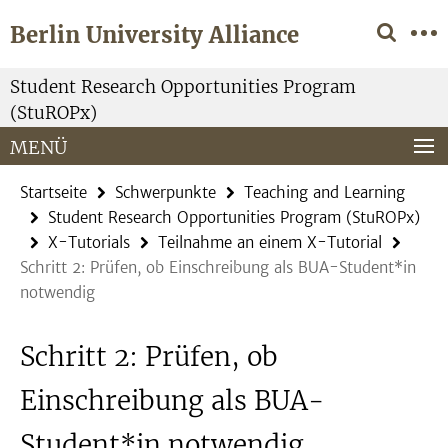
Springe
Service-
Berlin University Alliance
direkt
Navigation
zu
Inhalt
Student Research Opportunities Program
(StuROPx)
MENÜ
Startseite
Schwerpunkte
Teaching and Learning
Student Research Opportunities Program (StuROPx)
X-Tutorials
Teilnahme an einem X-Tutorial
Schritt 2: Prüfen, ob Einschreibung als BUA-Student*in
notwendig
Schritt 2: Prüfen, ob
Einschreibung als BUA-
Student*in notwendig