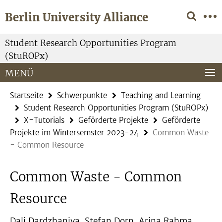
Springe
Service-
Berlin University Alliance
direkt
Navigation
zu
Inhalt
Student Research Opportunities Program
(StuROPx)
MENÜ
Startseite
Schwerpunkte
Teaching and Learning
Student Research Opportunities Program (StuROPx)
X-Tutorials
Geförderte Projekte
Geförderte
Projekte im Wintersemster 2023-24
Common Waste
- Common Resource
Common Waste - Common
Resource
Dali Dardzhaniya, Stefan Dorn, Arina Rahma,