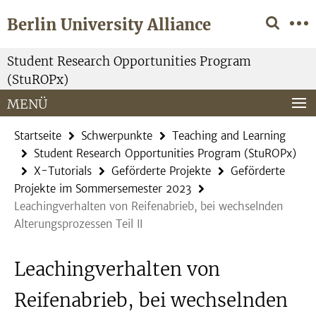
Springe
Service-
Berlin University Alliance
direkt
Navigation
zu
Inhalt
Student Research Opportunities Program
(StuROPx)
MENÜ
Startseite
Schwerpunkte
Teaching and Learning
Student Research Opportunities Program (StuROPx)
X-Tutorials
Geförderte Projekte
Geförderte
Projekte im Sommersemester 2023
Leachingverhalten von Reifenabrieb, bei wechselnden
Alterungsprozessen Teil II
Leachingverhalten von
Reifenabrieb, bei wechselnden