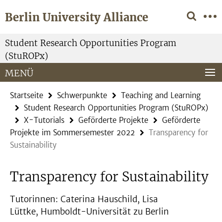
Springe
Service-
Berlin University Alliance
direkt
Navigation
zu
Inhalt
Student Research Opportunities Program
(StuROPx)
MENÜ
Startseite
Schwerpunkte
Teaching and Learning
Student Research Opportunities Program (StuROPx)
X-Tutorials
Geförderte Projekte
Geförderte
Projekte im Sommersemester 2022
Transparency for
Sustainability
Transparency for Sustainability
Tutorinnen: Caterina Hauschild, Lisa
Lüttke, Humboldt-Universität zu Berlin