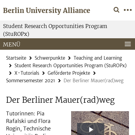
Springe
Service-
Berlin University Alliance
direkt
Navigation
zu
Inhalt
Student Research Opportunities Program
(StuROPx)
MENÜ
Startseite
Schwerpunkte
Teaching and Learning
Student Research Opportunities Program (StuROPx)
X-Tutorials
Geförderte Projekte
Sommersemester 2021
Der Berliner Mauer(rad)weg
Der Berliner Mauer(rad)weg
Tutorinnen: Pia
Rafalski und Flora
Rogin, Technische