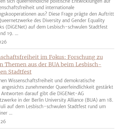
en sich queerfeindliche politische Entwicklungen auf
enschaftsfreiheit und internationale
gskooperationen aus? Diese Frage prägte den Auftritt
ueernetzwerke des Diversity and Gender Equality
ks (DiGENet) auf dem Lesbisch-schwulen Stadtfest
nd 19. ...
026
schaftsfreiheit im Fokus: Forschung zu
n Themen aus der BUA beim Lesbisch-
en Stadtfest
nen Wissenschaftsfreiheit und demokratische
z angesichts zunehmender Queerfeindlichkeit gestärkt
 Antworten darauf gibt die DiGENet-AG
zwerke in der Berlin University Alliance (BUA) am 18.
Juli auf dem Lesbisch-schwulen Stadtfest rund um
ner ...
026