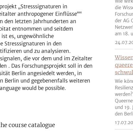
Wie wirk
projekt „Stresssignaturen in
die Wiss
italter anthropogener Einflüsse““
Forschun
der AG Q
 in den letzten Jahrhunderten an
Netzwer
abitat entnommen und seitdem
am 18. u
 ist es, ungewöhnliche
24.07.2
e Stresssignaturen in den
ifizieren und zu analysieren.
Wissen
signalen, die vor dem und im Zeitalter
queere
 . Das Forschungsprojekt soll in den
schwul
ität Berlin angesiedelt werden, in
 Berlin und gegebenenfalls weiteren
Wie kön
language would be possible.
Resilien
werden?
Queernet
und 19. 
den Berli
17.07.2
the course catalogue