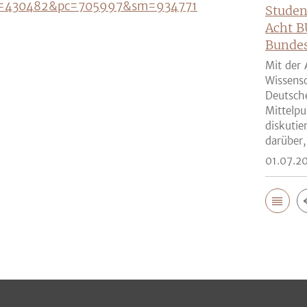
2?m=430482&pc=705997&sm=934771
Studen
Acht B
Bunde
Mit der 
Wissensc
Deutsch
Mittelpu
diskutie
darüber,
01.07.2