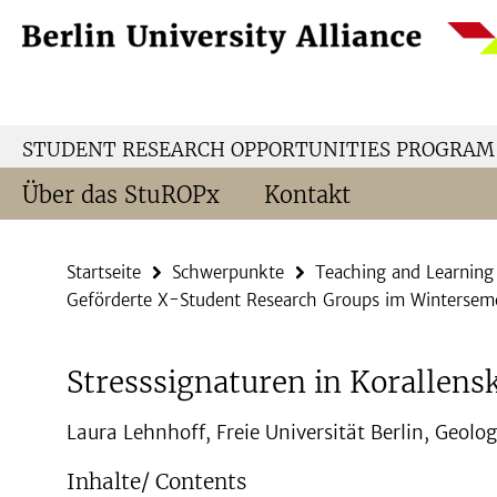
Springe
Service-
direkt
Navigation
zu
Inhalt
STUDENT RESEARCH OPPORTUNITIES PROGRAM
Über das StuROPx
Kontakt
Startseite
Schwerpunkte
Teaching and Learning
Geförderte X-Student Research Groups im Winterse
Stresssignaturen in Korallens
Laura Lehnhoff, Freie Universität Berlin, Geol
Inhalte/ Contents