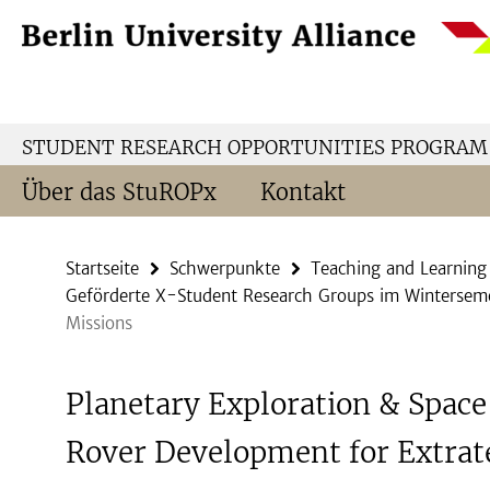
Springe
Service-
direkt
Navigation
zu
Inhalt
STUDENT RESEARCH OPPORTUNITIES PROGRAM
Über das StuROPx
Kontakt
Startseite
Schwerpunkte
Teaching and Learning
Geförderte X-Student Research Groups im Winterse
Missions
Planetary Exploration & Space
Rover Development for Extrate