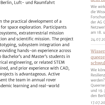
 Berlin, Luft- und Raumfahrt
Wie wirk
die Wiss
Forschun
in the practical development of a
der AG Q
for space exploration. Participants
Netzwer
am 18. u
systems, extraterrestrial mission
ion and scientific mission. The project
24.07.2
rototyping, subsystem integration and
providing hands-on experience across
Wissen
o Bachelor’s and Master’s students in
queere
rical engineering, or related STEM
schwul
uired, and prior experience with CAD,
Wie kön
rojects is advantageous. Active
Resilien
sent the team in annual rover
werden?
ademic learning and real-world
Queernet
und 19. 
den Berli
17.07.2