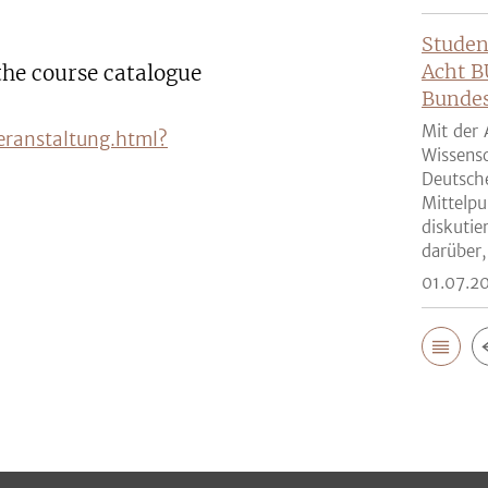
Studen
Acht B
the course catalogue
Bunde
Mit der 
eranstaltung.html?
Wissensc
Deutsch
Mittelpu
diskutie
darüber,
01.07.2