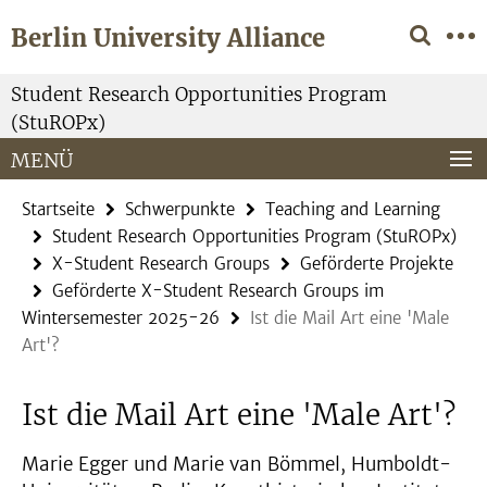
Springe
Service-
Berlin University Alliance
direkt
Navigation
zu
Inhalt
Student Research Opportunities Program
(StuROPx)
MENÜ
Startseite
Schwerpunkte
Teaching and Learning
Student Research Opportunities Program (StuROPx)
X-Student Research Groups
Geförderte Projekte
Geförderte X-Student Research Groups im
Wintersemester 2025-26
Ist die Mail Art eine 'Male
Art'?
Ist die Mail Art eine 'Male Art'?
Marie Egger und Marie van Bömmel, Humboldt-