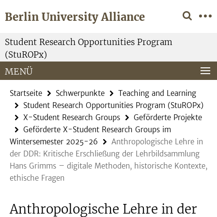
Springe
Service-
Berlin University Alliance
direkt
Navigation
zu
Inhalt
Student Research Opportunities Program
(StuROPx)
MENÜ
Startseite
Schwerpunkte
Teaching and Learning
Student Research Opportunities Program (StuROPx)
X-Student Research Groups
Geförderte Projekte
Geförderte X-Student Research Groups im
Wintersemester 2025-26
Anthropologische Lehre in
der DDR: Kritische Erschließung der Lehrbildsammlung
Hans Grimms – digitale Methoden, historische Kontexte,
ethische Fragen
Anthropologische Lehre in der