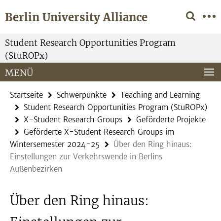
Springe
Service-
Berlin University Alliance
direkt
Navigation
zu
Inhalt
Student Research Opportunities Program
(StuROPx)
MENÜ
Startseite
Schwerpunkte
Teaching and Learning
Student Research Opportunities Program (StuROPx)
X-Student Research Groups
Geförderte Projekte
Geförderte X-Student Research Groups im
Wintersemester 2024-25
Über den Ring hinaus:
Einstellungen zur Verkehrswende in Berlins
Außenbezirken
Über den Ring hinaus: