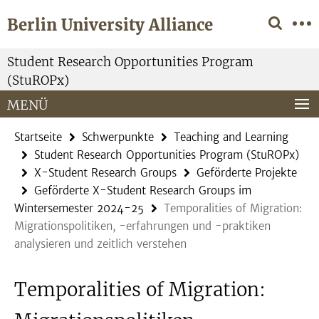
Springe
Service-
Berlin University Alliance
direkt
Navigation
zu
Inhalt
Student Research Opportunities Program
(StuROPx)
MENÜ
Startseite
Schwerpunkte
Teaching and Learning
Student Research Opportunities Program (StuROPx)
X-Student Research Groups
Geförderte Projekte
Geförderte X-Student Research Groups im
Wintersemester 2024-25
Temporalities of Migration:
Migrationspolitiken, -erfahrungen und -praktiken
analysieren und zeitlich verstehen
Temporalities of Migration: