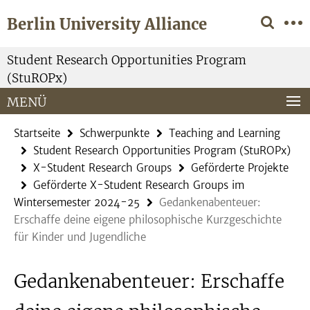
Springe
Service-
Berlin University Alliance
direkt
Navigation
zu
Inhalt
Student Research Opportunities Program
(StuROPx)
MENÜ
Startseite
Schwerpunkte
Teaching and Learning
Student Research Opportunities Program (StuROPx)
X-Student Research Groups
Geförderte Projekte
Geförderte X-Student Research Groups im
Wintersemester 2024-25
Gedankenabenteuer:
Erschaffe deine eigene philosophische Kurzgeschichte
für Kinder und Jugendliche
Gedankenabenteuer: Erschaffe