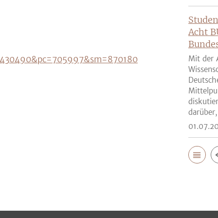
Studen
Acht B
Bunde
5?m=430490&pc=705997&sm=870180
Mit der 
Wissensc
Deutsch
Mittelpu
diskutie
darüber,
01.07.2