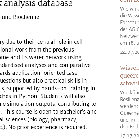
 analysis database
Wie wirk
die Wiss
e und Biochemie
Forschun
der AG Q
Netzwer
 due to their central role in cell
am 18. u
tional work from the previous
24.07.2
me and its water network using
ndardised analyses and comparative
Wissen
rds application-oriented case
queere
uestions but also practical skills in
schwul
cus, supported by hands-on training in
Wie kön
ches in Python. Students will also
Resilien
le simulation outputs, contributing to
werden?
 This course is open to Bachelor’s and
Queernet
l sciences (biology, pharmacy,
und 19. 
.). No prior experience is required.
den Berli
17.07.2