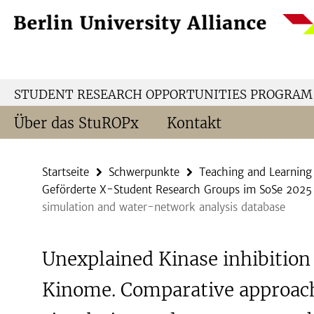
Springe
Service-
direkt
Navigation
zu
Inhalt
STUDENT RESEARCH OPPORTUNITIES PROGRAM
Über das StuROPx
Kontakt
Startseite
Schwerpunkte
Teaching and Learning
Geförderte X-Student Research Groups im SoSe 2025
simulation and water-network analysis database
Unexplained Kinase inhibition 
Kinome. Comparative approac