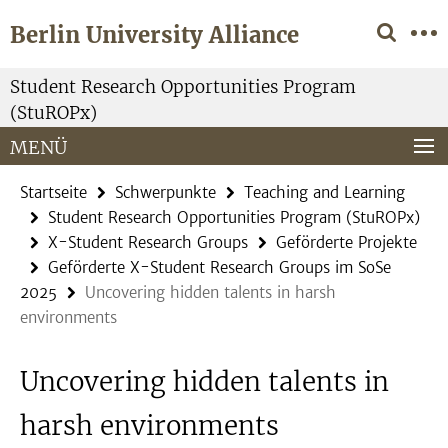
Springe
Service-
Berlin University Alliance
direkt
Navigation
zu
Inhalt
Student Research Opportunities Program
(StuROPx)
MENÜ
Startseite
Schwerpunkte
Teaching and Learning
Student Research Opportunities Program (StuROPx)
X-Student Research Groups
Geförderte Projekte
Geförderte X-Student Research Groups im SoSe
2025
Uncovering hidden talents in harsh
environments
Uncovering hidden talents in
harsh environments