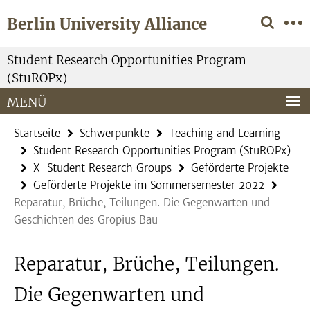
Springe
Service-
Berlin University Alliance
direkt
Navigation
zu
Inhalt
Student Research Opportunities Program
(StuROPx)
MENÜ
Startseite
Schwerpunkte
Teaching and Learning
Student Research Opportunities Program (StuROPx)
X-Student Research Groups
Geförderte Projekte
Geförderte Projekte im Sommersemester 2022
Reparatur, Brüche, Teilungen. Die Gegenwarten und
Geschichten des Gropius Bau
Reparatur, Brüche, Teilungen.
Die Gegenwarten und