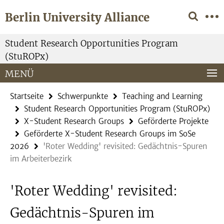
Springe
Service-
Berlin University Alliance
direkt
Navigation
zu
Inhalt
Student Research Opportunities Program
(StuROPx)
MENÜ
Startseite
Schwerpunkte
Teaching and Learning
Student Research Opportunities Program (StuROPx)
X-Student Research Groups
Geförderte Projekte
Geförderte X-Student Research Groups im SoSe
2026
'Roter Wedding' revisited: Gedächtnis-Spuren
im Arbeiterbezirk
'Roter Wedding' revisited:
Gedächtnis-Spuren im