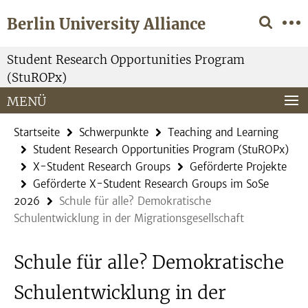
Springe
Service-
Berlin University Alliance
direkt
Navigation
zu
Inhalt
Student Research Opportunities Program
(StuROPx)
MENÜ
Startseite
Schwerpunkte
Teaching and Learning
Student Research Opportunities Program (StuROPx)
X-Student Research Groups
Geförderte Projekte
Geförderte X-Student Research Groups im SoSe
2026
Schule für alle? Demokratische
Schulentwicklung in der Migrationsgesellschaft
Schule für alle? Demokratische
Schulentwicklung in der