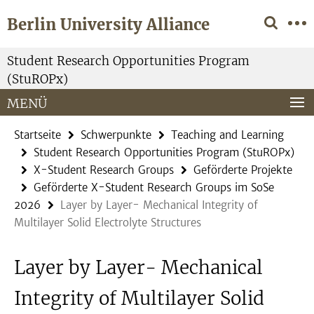
Springe
Service-
Berlin University Alliance
direkt
Navigation
zu
Inhalt
Student Research Opportunities Program
(StuROPx)
MENÜ
Startseite
Schwerpunkte
Teaching and Learning
Student Research Opportunities Program (StuROPx)
X-Student Research Groups
Geförderte Projekte
Geförderte X-Student Research Groups im SoSe
2026
Layer by Layer- Mechanical Integrity of
Multilayer Solid Electrolyte Structures
Layer by Layer- Mechanical
Integrity of Multilayer Solid