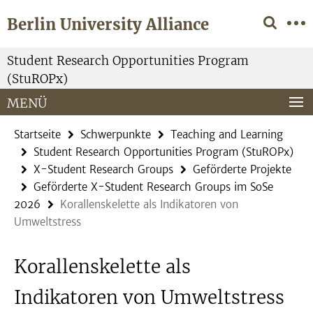
Springe
Service-
Berlin University Alliance
direkt
Navigation
zu
Inhalt
Student Research Opportunities Program
(StuROPx)
MENÜ
Startseite
Schwerpunkte
Teaching and Learning
Student Research Opportunities Program (StuROPx)
X-Student Research Groups
Geförderte Projekte
Geförderte X-Student Research Groups im SoSe
2026
Korallenskelette als Indikatoren von
Umweltstress
Korallenskelette als
Indikatoren von Umweltstress