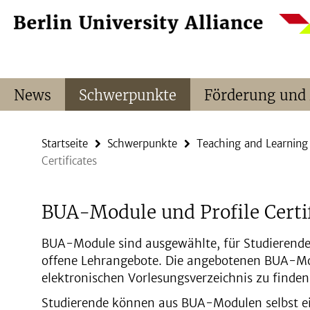
Springe
Service-
direkt
Navigation
zu
Inhalt
News
Schwerpunkte
Förderung und
Startseite
Schwerpunkte
Teaching and Learning
Certificates
BUA-Module und Profile Certif
BUA-Module sind ausgewählte, für Studierende 
offene Lehrangebote. Die angebotenen BUA-Mod
elektronischen Vorlesungsverzeichnis zu finden
Studierende können aus BUA-Modulen selbst ei