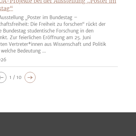
UA-Projekte bei der Ausstellung „Poster im
stag“
Ausstellung „Poster im Bundestag –
haftsfreiheit: Die Freiheit zu forschen“ rückt der
e Bundestag studentische Forschung in den
nkt. Zur feierlichen Eröffnung am 25. Juni
rten Vertreter*innen aus Wissenschaft und Politik
 welche Bedeutung ...
026
1 / 10