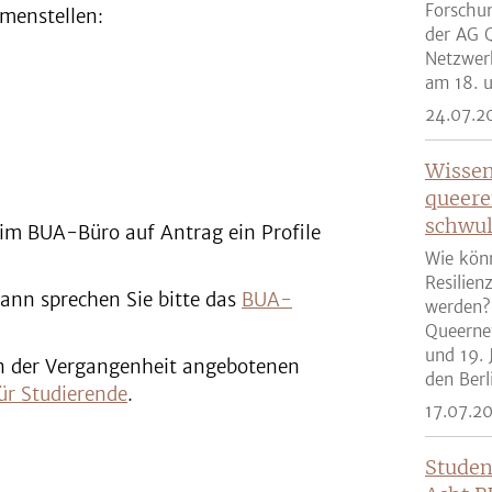
Forschun
menstellen:
der AG Q
Netzwer
am 18. u
24.07.2
Wissen
queere
schwul
im BUA-Büro auf Antrag ein Profile
Wie kön
Resilien
ann sprechen Sie bitte das
BUA-
werden?
Queernet
und 19. 
 in der Vergangenheit angebotenen
den Berli
ür Studierende
.
17.07.2
Studen