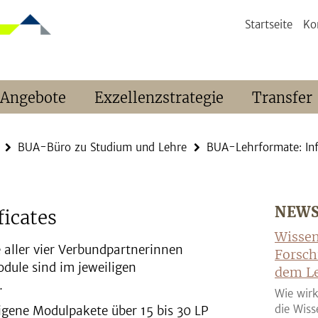
Startseite
Ko
 Angebote
Exzellenzstrategie
Transfer
BUA-Büro zu Studium und Lehre
BUA-Lehrformate: Inf
NEW
icates
Wissen
aller vier Verbundpartnerinnen
Forsch
ule sind im jeweiligen
dem Le
.
Wie wirk
die Wiss
gene Modulpakete über 15 bis 30 LP