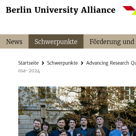
Springe
Service-
direkt
Navigation
zu
Inhalt
News
Schwerpunkte
Förderung und
Startseite
Schwerpunkte
Advancing Research Qu
osa-2024