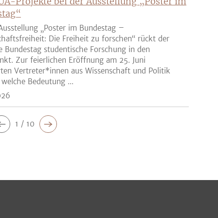
UA-Projekte bei der Ausstellung „Poster im
stag“
Ausstellung „Poster im Bundestag –
haftsfreiheit: Die Freiheit zu forschen“ rückt der
e Bundestag studentische Forschung in den
nkt. Zur feierlichen Eröffnung am 25. Juni
rten Vertreter*innen aus Wissenschaft und Politik
 welche Bedeutung ...
026
1 / 10