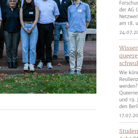
Forschun
der AG Q
Netzwer
am 18. u
24.07.2
Wissen
queere
schwul
Wie kön
Resilien
werden?
Queernet
und 19. 
den Berli
17.07.2
Studen