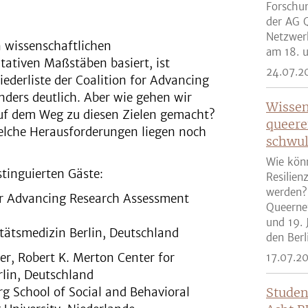
Forschun
der AG Q
Netzwer
n wissenschaftlichen
am 18. u
ativen Maßstäben basiert, ist
24.07.2
ederliste der Coalition for Advancing
ders deutlich. Aber wie gehen wir
Wissen
auf dem Weg zu diesen Zielen gemacht?
queere
welche Herausforderungen liegen noch
schwul
Wie kön
stinguierten Gäste:
Resilien
werden?
for Advancing Research Assessment
Queernet
und 19. 
itätsmedizin Berlin, Deutschland
den Berli
ter, Robert K. Merton Center for
17.07.2
rlin, Deutschland
urg School of Social and Behavioral
Studen