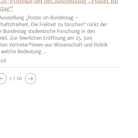
UA-Projekte bei der Ausstellung „Poster im
stag“
Ausstellung „Poster im Bundestag –
haftsfreiheit: Die Freiheit zu forschen“ rückt der
e Bundestag studentische Forschung in den
nkt. Zur feierlichen Eröffnung am 25. Juni
rten Vertreter*innen aus Wissenschaft und Politik
 welche Bedeutung ...
026
1 / 10