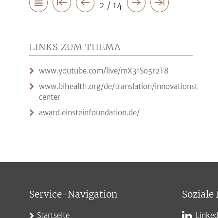
2 / 14
LINKS ZUM THEMA
www.youtube.com/live/mX31So5r2T8
www.bihealth.org/de/translation/innovationstreibe
center
award.einsteinfoundation.de/
Service-Navigation
Soziale
Startseite
Linked