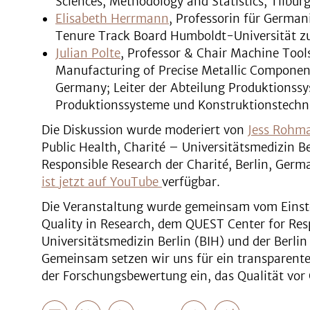
Sciences, Methodology and Statistics, Tilbur
Elisabeth Herrmann
, Professorin für German
Tenure Track Board Humboldt-Universität zu
Julian Polte
, Professor & Chair Machine Tool
Manufacturing of Precise Metallic Component
Germany; Leiter der Abteilung Produktionss
Produktionssysteme und Konstruktionstechni
Die Diskussion wurde moderiert von
Jess Rohm
Public Health, Charité – Universitätsmedizin B
Responsible Research der Charité, Berlin, Germ
ist jetzt auf YouTube
verfügbar.
Die Veranstaltung wurde gemeinsam vom Einst
Quality in Research, dem QUEST Center for Res
Universitätsmedizin Berlin (BIH) und der Berlin 
Gemeinsam setzen wir uns für ein transparent
der Forschungsbewertung ein, das Qualität vor Q