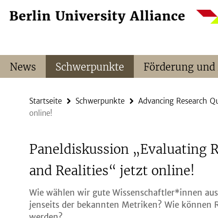
Springe
Service-
direkt
Navigation
zu
Inhalt
News
Schwerpunkte
Förderung und
Startseite
Schwerpunkte
Advancing Research Qu
online!
Paneldiskussion „Evaluating 
and Realities“ jetzt online!
Wie wählen wir gute Wissenschaftler*innen aus
jenseits der bekannten Metriken? Wie können R
werden?