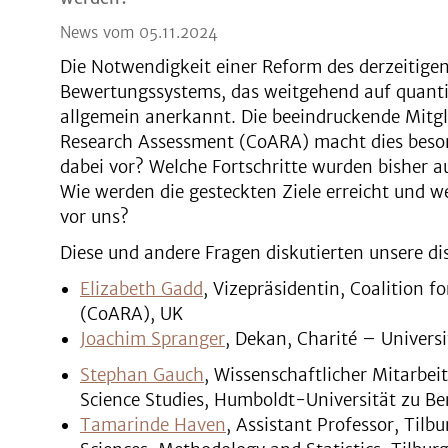
News vom 05.11.2024
Die Notwendigkeit einer Reform des derzeitige
Bewertungssystems, das weitgehend auf quantit
allgemein anerkannt. Die beeindruckende Mitgli
Research Assessment (CoARA) macht dies beson
dabei vor? Welche Fortschritte wurden bisher 
Wie werden die gesteckten Ziele erreicht und 
vor uns?
Diese und andere Fragen diskutierten unsere di
Elizabeth Gadd
, Vizepräsidentin, Coalition 
(CoARA), UK
Joachim Spranger
, Dekan, Charité – Univers
Stephan Gauch
, Wissenschaftlicher Mitarbei
Science Studies, Humboldt-Universität zu Be
Tamarinde Haven
, Assistant Professor, Tilb