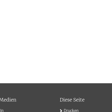
r/quest-
 Medien
Diese Seite
In
Drucken