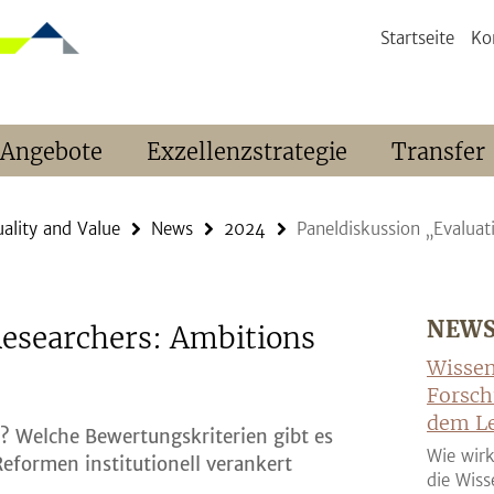
Startseite
Ko
 Angebote
Exzellenzstrategie
Transfer
ality and Value
News
2024
Paneldiskussion „Evaluati
NEW
Researchers: Ambitions
Wissen
Forsch
dem Le
? Welche Bewertungskriterien gibt es
Wie wirk
eformen institutionell verankert
die Wiss