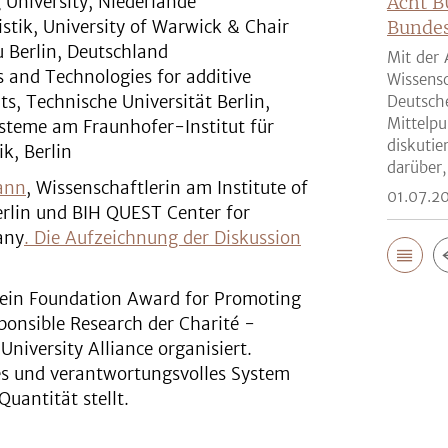
g University, Niederlande
Acht B
istik, University of Warwick & Chair
Bunde
 Berlin, Deutschland
Mit der 
s and Technologies for additive
Wissensc
s, Technische Universität Berlin,
Deutsch
Mittelpu
ysteme am Fraunhofer-Institut für
diskutie
k, Berlin
darüber,
ann
, Wissenschaftlerin am Institute of
01.07.2
erlin und BIH QUEST Center for
any
. Die Aufzeichnung der Diskussion
ein Foundation Award for Promoting
ponsible Research der Charité -
University Alliance organisiert.
es und verantwortungsvolles System
uantität stellt.