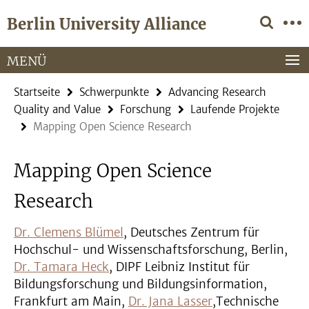
Springe
Service-
Berlin University Alliance
direkt
Navigation
zu
Inhalt
MENÜ
Startseite
Schwerpunkte
Advancing Research
Quality and Value
Forschung
Laufende Projekte
Mapping Open Science Research
Mapping Open Science
Research
Dr. Clemens Blümel
, Deutsches Zentrum für
Hochschul- und Wissenschaftsforschung, Berlin,
Dr. Tamara Heck
, DIPF Leibniz Institut für
Bildungsforschung und Bildungsinformation,
Frankfurt am Main,
Dr. Jana Lasser
,Technische