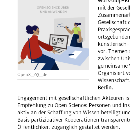
Workshop-Kon
mit der Gesel
Zusammenarbe
Gesellschaft
Praxisgespräc
ortsgebunden
künstlerisch
vor. Themen s
zwischen Univ
gemeinsame W
Organisiert 
OpenX_03_de
Wissenschaft
Berlin.
Engagement mit gesellschaftlichen Akteuren is
Empfehlung zu Open Science: Personen und Insti
aktiv an der Schaffung von Wissen beteiligt un
Basis partizipativer Kooperationen transparenter
Öffentlichkeit zugänglich gestaltet werden.