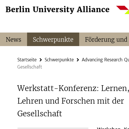
Springe
Service-
direkt
Navigation
zu
Inhalt
News
Schwerpunkte
Förderung und
Startseite
Schwerpunkte
Advancing Research Qu
Gesellschaft
Werkstatt-Konferenz: Lernen
Lehren und Forschen mit der
Gesellschaft