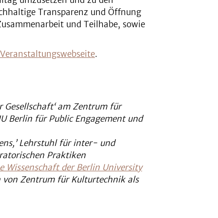
lltag umzusetzen und zu den
chhaltige Transparenz und Öffnung
 Zusammenarbeit und Teilhabe, sowie
 Veranstaltungswebseite
.
 Gesellschaft‘ am Zentrum für
HU Berlin für
Public Engagement
und
ens,’ Lehrstuhl für
inter- und
ratorischen Praktiken
e Wissenschaft der Berlin University
n
von Zentrum für Kulturtechnik
als