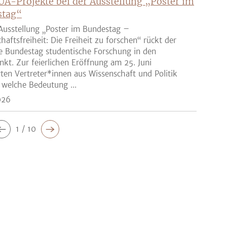
UA-Projekte bei der Ausstellung „Poster im
stag“
Ausstellung „Poster im Bundestag –
haftsfreiheit: Die Freiheit zu forschen“ rückt der
e Bundestag studentische Forschung in den
nkt. Zur feierlichen Eröffnung am 25. Juni
rten Vertreter*innen aus Wissenschaft und Politik
 welche Bedeutung ...
026
1 / 10