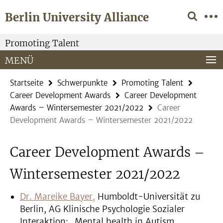
Springe
Service-
Berlin University Alliance
direkt
Navigation
zu
Inhalt
Promoting Talent
MENÜ
Startseite
Schwerpunkte
Promoting Talent
Career Development Awards
Career Development
Awards – Wintersemester 2021/2022
Career
Development Awards – Wintersemester 2021/2022
Career Development Awards –
Wintersemester 2021/2022
Dr. Mareike Bayer,
Humboldt-Universität zu
Berlin, AG Klinische Psychologie Sozialer
Interaktion: „Mental health in Autism