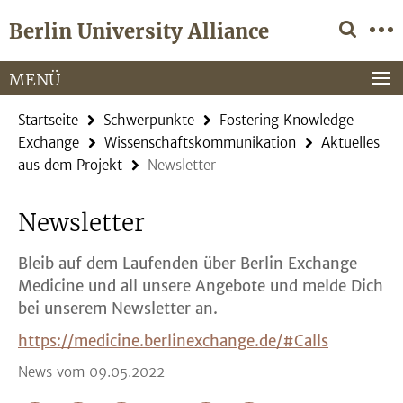
Springe
Service-
Berlin University Alliance
direkt
Navigation
zu
Inhalt
MENÜ
Startseite
Schwerpunkte
Fostering Knowledge
Exchange
Wissenschaftskommunikation
Aktuelles
aus dem Projekt
Newsletter
Newsletter
Bleib auf dem Laufenden über Berlin Exchange
Medicine und all unsere Angebote und melde Dich
bei unserem
Newsletter
an.
https://medicine.berlinexchange.de/#Calls
News vom 09.05.2022