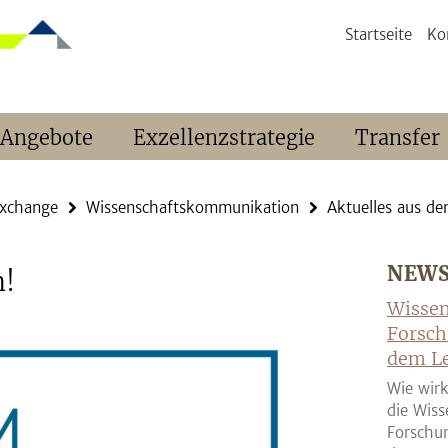
Startseite
Ko
 Angebote
Exzellenzstrategie
Transfer
Exchange
Wissenschaftskommunikation
Aktuelles aus de
NEW
n!
Wissen
Forsch
dem Le
Wie wirk
die Wiss
Forschun