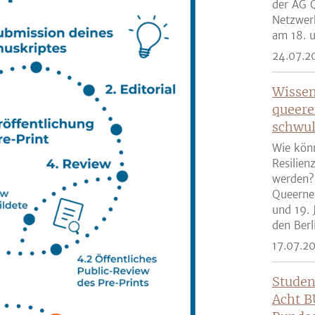
der AG Q
Netzwer
am 18. u
24.07.2
Wissen
queere
schwul
Wie kön
Resilien
werden?
Queernet
und 19. 
den Berli
17.07.2
Studen
Acht B