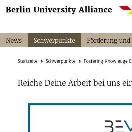
Springe
Service-
direkt
Navigation
zu
Inhalt
News
Schwerpunkte
Förderung und
Startseite
Schwerpunkte
Fostering Knowledge 
Reiche Deine Arbeit bei uns ei