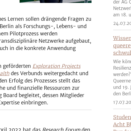
der AG Q
Video
Netzwer
am 18. u
es Lernen sollen drängende Fragen zu
24.07.2
 Berlin als Forschungs-, Lebens- und
nem Pilotprozess werden
Wissen
ransdisziplinäre Netzwerke aufgebaut,
queere
 auch in die konkrete Anwendung
schwul
Wie kön
ch geförderten
Exploration Projects
Resilien
alth
des Verbunds weitergedacht und
werden?
den Erfolg des Prozesses stellt das
Queernet
und 19. 
che und finanzielle Ressourcen zur
den Berli
 Board begleitet, dessen Mitglieder
xpertise einbringen.
17.07.2
Studen
Acht B
pril 2022 hat das
Research Forum
den