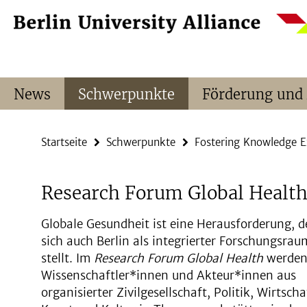
Springe
Service-
direkt
Navigation
zu
Inhalt
News
Schwerpunkte
Förderung und
Startseite
Schwerpunkte
Fostering Knowledge 
Research Forum Global Healt
Globale Gesundheit ist eine Herausforderung, d
sich auch Berlin als integrierter Forschungsrau
stellt. Im
Research Forum Global Health
werde
Wissenschaftler*innen und Akteur*innen aus
organisierter Zivilgesellschaft, Politik, Wirtscha