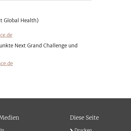
 Global Health)
ce.de
punkte Next Grand Challenge und
nce.de
 Medien
Diese Seite
In
Drucken