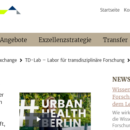
Startseite
Ko
 Angebote
Exzellenzstrategie
Transfer
Exchange
TD-Lab – Labor für transdisziplinäre Forschung
NEW
h
Wissen
er
Forsch
m
dem Le
n
Wie wirk
die Wiss
ft,
Play
Forschun