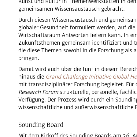
Kunst und Kultur in Themenwerkstätten in den
gemeinsamen Wissensaustausch gebracht.
Durch diesen Wissensaustausch und gemeinsam
globaler Gesundheit formuliert werden, auf die
Wirtschaftsraum Antworten liefern kann. In ei
Zukunftsthemen gemeinsam identifiziert und t
die diese Themen sowohl in die Forschung als
bringen.
Damit wird auch über die fünf in diesem Berei
hinaus die
Grand Challenge Initiative Global He
mit transdisziplinärer Forschung begleitet. Für 
Research Forum
strukturelle, personelle, fachli
Verfügung. Der Prozess wird durch ein Sounding
wissenschaftliche und außerwissenschaftliche E
Sounding Board
Mit dem Kickoff des Sounding Boards am 26. A