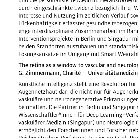
und die personalisierte Medizin. Herausforder
durch eingeschränkte Evidenz bezüglich ihrer
Interesse und Nutzung im zeitlichen Verlauf so
Lückenhaftigkeit erfasster gesundheitsbezogene
enge interdisziplinäre Zusammenarbeit im Rah
Interventionsprojekte in Berlin und Singapur m
beiden Standorten auszubauen und standardis
Lösungsansätze im Umgang mit Smart Wearable
The retina as a window to vascular and neurolog
G. Zimmermann, Charité – Universitätsmedizin 
Künstliche Intelligenz stellt eine Revolution für
Augennetzhaut dar, die nicht nur für Augener
vaskuläre und neurodegenerative Erkrankungen
beinhalten. Die Partner in Berlin und Singapur
Wissenschaftler*innen für Deep Learning-Verf
vaskulärer Medizin (Singapur) und Neurologie 
ermöglicht den Forscherinnen und Forscher ne