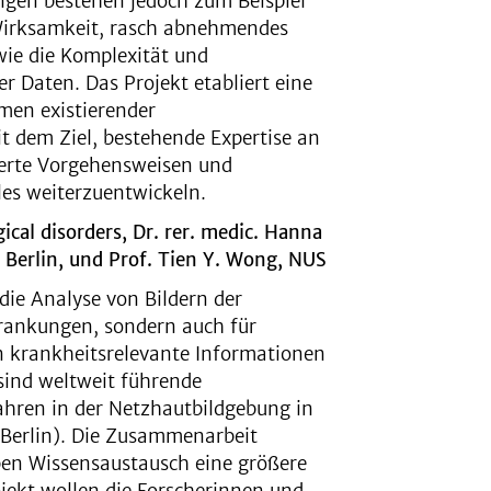
ungen bestehen jedoch zum Beispiel
 Wirksamkeit, rasch abnehmendes
wie die Komplexität und
r Daten. Das Projekt etabliert eine
men existierender
it dem Ziel, bestehende Expertise an
ierte Vorgehensweisen und
s weiterzuentwickeln.
ical disorders, Dr. rer. medic. Hanna
Berlin, und Prof. Tien Y. Wong, NUS
 die Analyse von Bildern der
krankungen, sondern auch für
 krankheitsrelevante Informationen
 sind weltweit führende
ahren in der Netzhautbildgebung in
(Berlin). Die Zusammenarbeit
ben Wissensaustausch eine größere