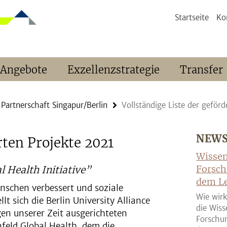
Startseite
Ko
 Angebote
Exzellenzstrategie
Transfer
Partnerschaft Singapur/Berlin
Vollständige Liste der geför
NEW
rten Projekte 2021
Wissen
Forsch
l Health Initiative”
dem Le
enschen verbessert und soziale
Wie wirk
t sich die Berlin University Alliance
die Wiss
gen unserer Zeit ausgerichteten
Forschun
feld Global Health, dem die