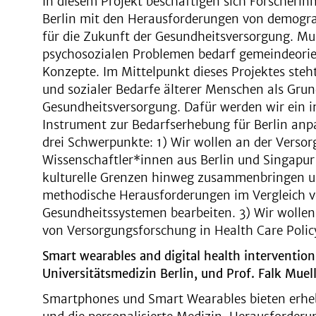
In diesem Projekt beschäftigen sich Forscheri
Berlin mit den Herausforderungen von demogr
für die Zukunft der Gesundheitsversorgung. Mul
psychosozialen Problemen bedarf gemeindeorien
Konzepte. Im Mittelpunkt dieses Projektes steh
und sozialer Bedarfe älterer Menschen als Gru
Gesundheitsversorgung. Dafür werden wir ein in
Instrument zur Bedarfserhebung für Berlin an
drei Schwerpunkte: 1) Wir wollen an der Versor
Wissenschaftler*innen aus Berlin und Singapu
kulturelle Grenzen hinweg zusammenbringen un
methodische Herausforderungen im Vergleich v
Gesundheitssystemen bearbeiten. 3) Wir wollen
von Versorgungsforschung in Health Care Polic
Smart wearables and digital health interventions
Universitätsmedizin Berlin, und Prof. Falk Mu
Smartphones und Smart Wearables bieten erhebl