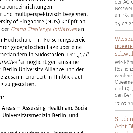
der AG Q
 Verbundeinrichtungen
Netzwer
är und multiperspektivisch begegnen.
am 18. u
ersity of Singapore (NUS) knüpft an
24.07.2
n der
Grand Challenge Initiatives
an.
Wissen
en Hochschulen im Forschungsbereich
queere
hrer geografischen Lage über eine
schwul
tnerländern in Südostasien. Der
„Call
tiative”
ermöglicht gemeinsame
Wie kön
Berlin University Alliance und der
Resilien
werden?
ie Zusammenarbeit in Hinblick auf
Queernet
 zu gestalten.
und 19. 
den Berli
n:
17.07.2
n Areas – Assessing Health and Social
 Universitätsmedizin Berlin, und
Studen
Acht B