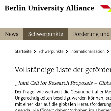
Springe
Service-
direkt
Navigation
zu
Inhalt
News
Schwerpunkte
Förderung und
Startseite
Schwerpunkte
Internationalization
Vollständige Liste der geförde
„Joint Call for Research Proposals – Globa
Der Frage, wie weltweit die Gesundheit aller M
Ungerechtigkeiten beseitigt werden können, stell
mit einer klar auf die globalen Herausforderun
Agenda. Sie fördert daher Vorhaben im Themen