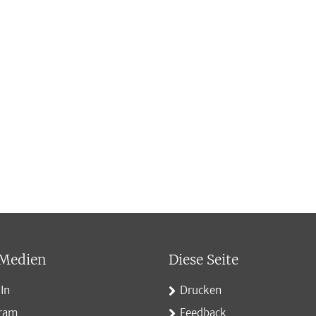
 Medien
Diese Seite
In
Drucken
gram
Feedback