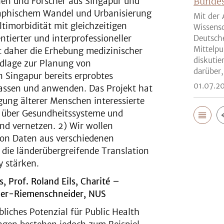
nnen und Forscher aus Singapur und
Bunde
aphischem Wandel und Urbanisierung
Mit der 
timorbidität mit gleichzeitigen
Wissensc
tierter und interprofessioneller
Deutsch
Mittelpu
t daher die Erhebung medizinischer
diskutie
ndlage zur Planung von
darüber,
 Singapur bereits erprobtes
01.07.2
passen und anwenden. Das Projekt hat
gung älterer Menschen interessierte
r über Gesundheitssysteme und
d vernetzen. 2) Wir wollen
on Daten aus verschiedenen
 die länderübergreifende Translation
y stärken.
, Prof. Roland Eils, Charité –
eller-Riemenschneider, NUS
iches Potenzial für Public Health