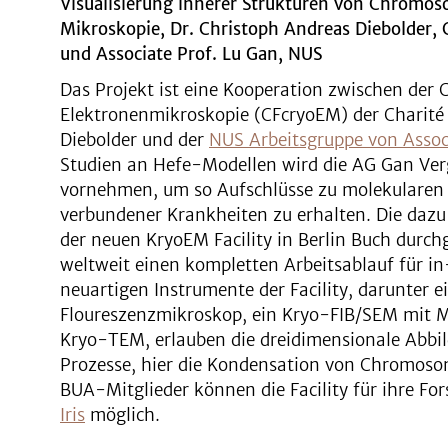
Visualisierung innerer Strukturen von Chromos
Mikroskopie, Dr. Christoph Andreas Diebolder, C
und Associate Prof. Lu Gan, NUS
Das Projekt ist eine Kooperation zwischen der C
Elektronenmikroskopie (CFcryoEM) der Charité 
Diebolder und der
NUS Arbeitsgruppe von Assoc
Studien an Hefe-Modellen wird die AG Gan Ver
vornehmen, um so Aufschlüsse zu molekularen
verbundener Krankheiten zu erhalten. Die da
der neuen KryoEM Facility in Berlin Buch durchg
weltweit einen kompletten Arbeitsablauf für in-
neuartigen Instrumente der Facility, darunter 
Floureszenzmikroskop, ein Kryo-FIB/SEM mit 
Kryo-TEM, erlauben die dreidimensionale Abbil
Prozesse, hier die Kondensation von Chromoso
BUA-Mitglieder können die Facility für ihre Fo
Iris
möglich.