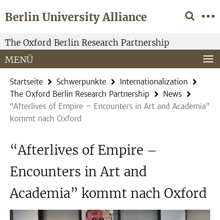
Springe
Service-
Berlin University Alliance
direkt
Navigation
zu
Inhalt
The Oxford Berlin Research Partnership
MENÜ
Startseite
Schwerpunkte
Internationalization
The Oxford Berlin Research Partnership
News
“Afterlives of Empire – Encounters in Art and Academia”
kommt nach Oxford
“Afterlives of Empire –
Encounters in Art and
Academia” kommt nach Oxford