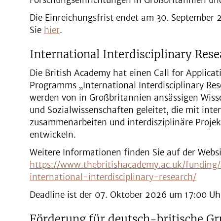
Forschungseinrichtungen in Großbritannien un
Die Einreichungsfrist endet am 30. September 
Sie
hier
.
International Interdisciplinary Res
Die British Academy hat einen Call for Applicat
Programms „International Interdisciplinary Rese
werden von in Großbritannien ansässigen Wiss
und Sozialwissenschaften geleitet, die mit int
zusammenarbeiten und interdisziplinäre Proje
entwickeln.
Weitere Informationen finden Sie auf der Websi
https://www.thebritishacademy.ac.uk/funding
international-interdisciplinary-research/
Deadline ist der 07. Oktober 2026 um 17:00 U
Förderung für deutsch-britische G