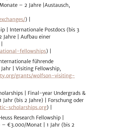
 Monate – 2 Jahre |Austausch,
-exchanges/
) |
ip | Internationale Postdocs (bis 3
 Jahre | Aufbau einer
 |
national-fellowships
) |
 Internationale führende
ahr | Visiting Fellowship,
ety.org/grants/wolfson-visiting-
Scholarships | Final-year Undergrads &
 Jahr (bis 2 Jahre) | Forschung oder
ic-scholarships.org
) |
euss Research Fellowship |
 – €3.000/Monat | 1 Jahr (bis 2