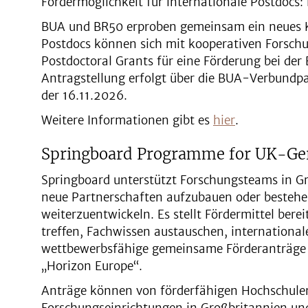
Fördermöglichkeit für internationale Postdocs
BUA und BR50 erproben gemeinsam ein neues K
Postdocs können sich mit kooperativen Forsch
Postdoctoral Grants für eine Förderung bei der 
Antragstellung erfolgt über die BUA-Verbundpa
der 16.11.2026.
Weitere Informationen gibt es
hier
.
Springboard Programme for UK-Ge
Springboard unterstützt Forschungsteams in G
neue Partnerschaften aufzubauen oder besteh
weiterzuentwickeln. Es stellt Fördermittel bere
treffen, Fachwissen austauschen, internationa
wettbewerbsfähige gemeinsame Förderanträge v
„Horizon Europe“.
Anträge können von förderfähigen Hochschule