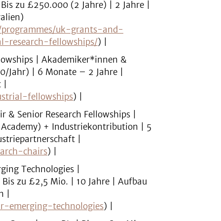
Bis zu £250.000 (2 Jahre) | 2 Jahre |
alien)
s/programmes/uk-grants-and-
l-research-fellowships/
) |
ellowships | Akademiker*innen &
0/Jahr) | 6 Monate – 2 Jahre |
 |
strial-fellowships
) |
r & Senior Research Fellowships |
 Academy) + Industriekontribution | 5
striepartnerschaft |
earch-chairs
) |
rging Technologies |
Bis zu £2,5 Mio. | 10 Jahre | Aufbau
n |
air-emerging-technologies
) |