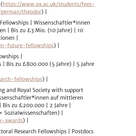
 (
https://www.ox.ac.uk/students/fees-
s/german/theodor
) |
 Fellowships | Wissenschaftler*innen
n | Bis zu £3 Mio. (10 Jahre) | 10
tionen |
en-future-fellowships
) |
owships |
 Bis zu £800.000 (5 Jahre) | 5 Jahre
earch-fellowships
) |
ng and Royal Society with support
senschaftler*innen auf mittleren
| Bis zu £200.000 | 2 Jahre |
 + Sozialwissenschaften) |
ex-awards
) |
toral Research Fellowships | Postdocs