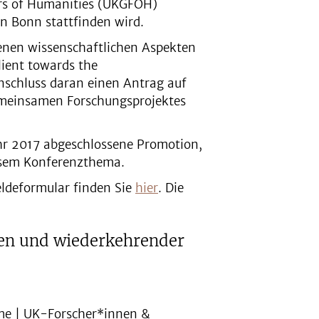
rs of Humanities (UKGFOH)
in Bonn stattfinden wird.
denen wissenschaftlichen Aspekten
ient towards the
Anschluss daran einen Antrag auf
emeinsamen Forschungsprojektes
hr 2017 abgeschlossene Promotion,
iesem Konferenzthema.
ldeformular finden Sie
hier
. Die
nen und wiederkehrender
eme | UK-Forscher*innen &