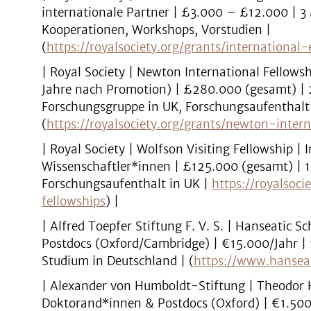
internationale Partner | £3.000 – £12.000 | 3
Kooperationen, Workshops, Vorstudien |
(
https://royalsociety.org/grants/international
| Royal Society | Newton International Fellowsh
Jahre nach Promotion) | £280.000 (gesamt) | 2
Forschungsgruppe in UK, Forschungsaufenthalt
(
https://royalsociety.org/grants/newton-inter
| Royal Society | Wolfson Visiting Fellowship |
Wissenschaftler*innen | £125.000 (gesamt) | 1 J
Forschungsaufenthalt in UK |
https://royalsoci
fellowships
) |
| Alfred Toepfer Stiftung F. V. S. | Hanseatic 
Postdocs (Oxford/Cambridge) | €15.000/Jahr | 1
Studium in Deutschland | (
https://www.hanseat
| Alexander von Humboldt-Stiftung | Theodor H
Doktorand*innen & Postdocs (Oxford) | €1.500