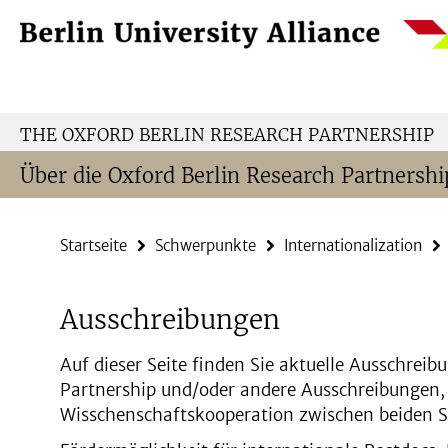
Springe
Service-
direkt
Navigation
zu
Inhalt
THE OXFORD BERLIN RESEARCH PARTNERSHIP
Über die Oxford Berlin Research Partnershi
Startseite
Schwerpunkte
Internationalization
Ausschreibungen
Auf dieser Seite finden Sie aktuelle Ausschreib
Partnership und/oder andere Ausschreibungen, d
Wisschenschaftskooperation zwischen beiden St