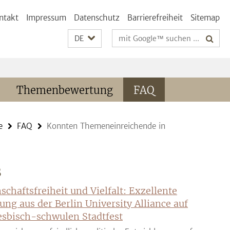
ntakt
Impressum
Datenschutz
Barrierefreiheit
Sitemap
Suchbegriffe
DE
Themenbewertung
FAQ
e
FAQ
Konnten Themeneinreichende in
S
schaftsfreiheit und Vielfalt: Exzellente
ung aus der Berlin University Alliance auf
sbisch-schwulen Stadtfest