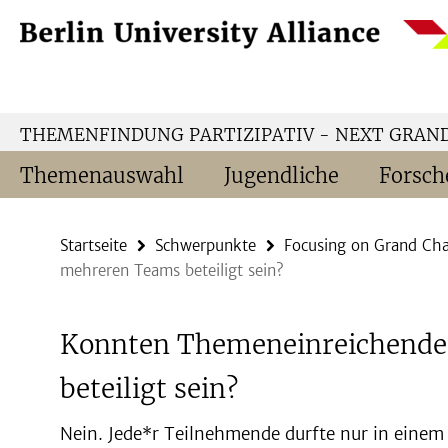
Springe
Service-
direkt
Navigation
zu
Inhalt
THEMENFINDUNG PARTIZIPATIV - NEXT GRAN
Themenauswahl
Jugendliche
Forsch
Startseite
Schwerpunkte
Focusing on Grand Cha
mehreren Teams beteiligt sein?
Konnten Themeneinreichende
beteiligt sein?
Nein. Jede*r Teilnehmende durfte nur in einem