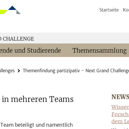
Startseite
Ko
D CHALLENGE
ende und Studierende
Themensammlung
llenges
Themenfindung partizipativ - Next Grand Challeng
NEW
 in mehreren Teams
Wissen
Forsch
dem Le
 Team beteiligt und namentlich