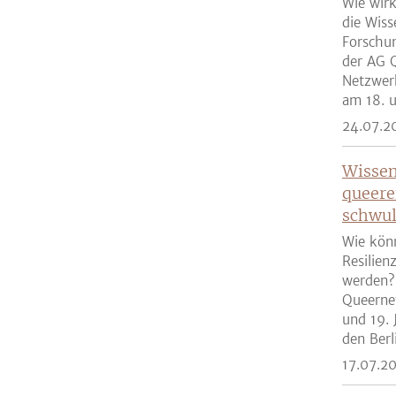
Wie wirk
die Wiss
Forschun
der AG Q
Netzwer
am 18. u
24.07.2
Wissen
queere
schwul
Wie kön
Resilien
werden?
Queernet
und 19. 
den Berli
17.07.2