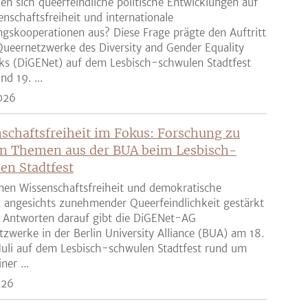
en sich queerfeindliche politische Entwicklungen auf
enschaftsfreiheit und internationale
gskooperationen aus? Diese Frage prägte den Auftritt
ueernetzwerke des Diversity and Gender Equality
ks (DiGENet) auf dem Lesbisch-schwulen Stadtfest
nd 19. ...
026
schaftsfreiheit im Fokus: Forschung zu
n Themen aus der BUA beim Lesbisch-
en Stadtfest
nen Wissenschaftsfreiheit und demokratische
z angesichts zunehmender Queerfeindlichkeit gestärkt
 Antworten darauf gibt die DiGENet-AG
zwerke in der Berlin University Alliance (BUA) am 18.
Juli auf dem Lesbisch-schwulen Stadtfest rund um
ner ...
026