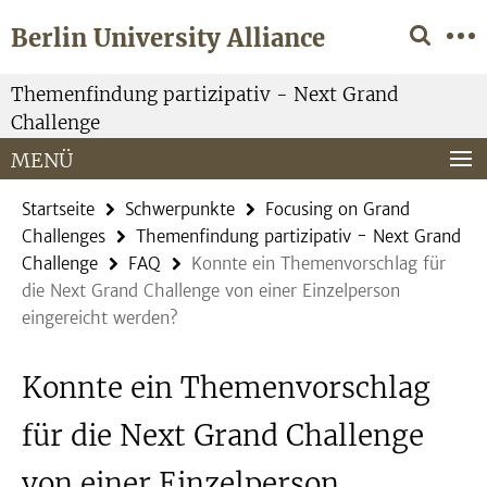
Springe
Service-
Berlin University Alliance
direkt
Navigation
zu
Inhalt
Themenfindung partizipativ - Next Grand
Challenge
MENÜ
Startseite
Schwerpunkte
Focusing on Grand
Challenges
Themenfindung partizipativ - Next Grand
Challenge
FAQ
Konnte ein Themenvorschlag für
die Next Grand Challenge von einer Einzelperson
eingereicht werden?
Konnte ein Themenvorschlag
für die Next Grand Challenge
von einer Einzelperson