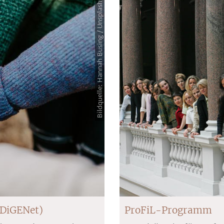
Bildquelle: Hannah Busing / Unsplash
(DiGENet)
ProFiL-Programm