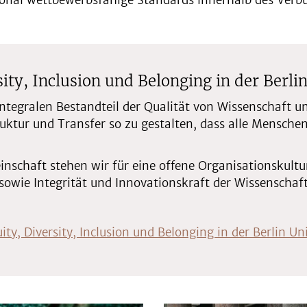
ional wettbewerbsfähige Standards innerhalb des Verbu
ty, Inclusion und Belonging in der Berlin
s integralen Bestandteil der Qualität von Wissenschaft 
truktur und Transfer so zu gestalten, dass alle Mensch
nschaft stehen wir für eine offene Organisationskultur,
sowie Integrität und Innovationskraft der Wissenschaft
y, Diversity, Inclusion und Belonging in der Berlin Uni