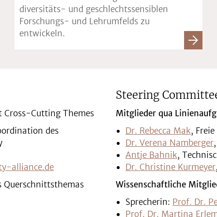
diversitäts- und geschlechtssensiblen
Forschungs- und Lehrumfelds zu
entwickeln.
Steering Committe
t Cross-Cutting Themes
Mitglieder qua Linienauf
oordination des
Dr. Rebecca Mak
, Freie
y
Dr. Verena Namberger
Antje Bahnik
, Technisc
ty-alliance.de
Dr. Christine Kurmeyer
es Querschnittsthemas
Wissenschaftliche Mitglie
Sprecherin:
Prof. Dr. P
Prof. Dr. Martina Erl