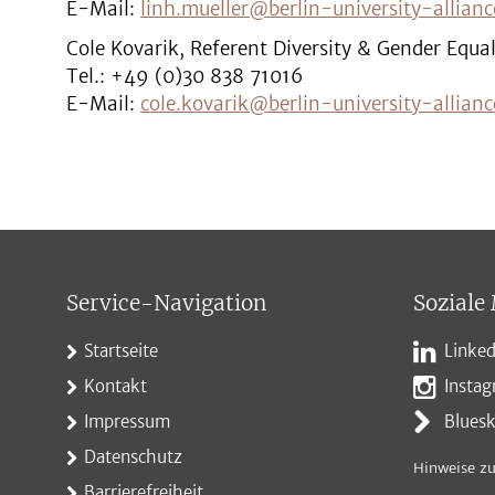
E-Mail:
linh.mueller@berlin-university-allianc
Cole Kovarik, Referent Diversity & Gender Equa
Tel.: +49 (0)30 838 71016
E-Mail:
cole.kovarik@berlin-university-allianc
Service-Navigation
Soziale
Startseite
Linked
Kontakt
Insta
Impressum
Blues
Datenschutz
Hinweise zu
Barrierefreiheit