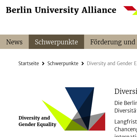
Springe
Service-
direkt
Navigation
zu
Inhalt
News
Schwerpunkte
Förderung und
Startseite
Schwerpunkte
Diversity and Gender E
Divers
Die Berli
Diversit
Langfris
Chanceng