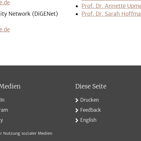
e.de
Prof. Dr. Annette Upme
lity Network (DiGENet)
Prof. Dr. Sarah Hoffm
e.de
 Medien
Diese Seite
In
Drucken
gram
Feedback
ky
English
r Nutzung sozialer Medien