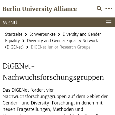
Springe
Service-
Berlin University Alliance
direkt
Navigation
zu
Inhalt
MENÜ
Startseite
Schwerpunkte
Diversity and Gender
Equality
Diversity and Gender Equality Network
(DiGENet)
DiGENet Junior Research Groups
DiGENet-
Nachwuchsforschungsgruppen
Das DiGENet fördert vier
Nachwuchsforschungsgruppen auf dem Gebiet der
Gender- und Diversity-Forschung, in denen mit
neuen Fragestellungen, Methoden und