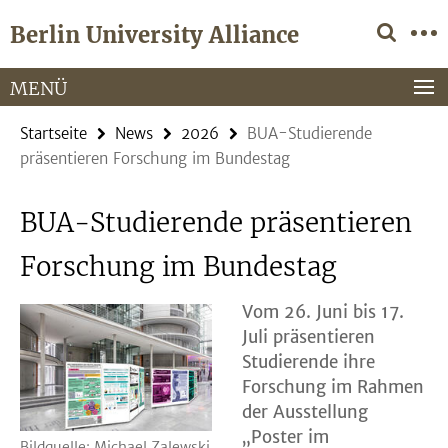
Springe
Service-
Berlin University Alliance
direkt
Navigation
zu
Inhalt
MENÜ
Startseite
News
2026
BUA-Studierende
präsentieren Forschung im Bundestag
BUA-Studierende präsentieren
Forschung im Bundestag
Vom 26. Juni bis 17.
Juli präsentieren
Studierende ihre
Forschung im Rahmen
der Ausstellung
„Poster im
Bildquelle: Michael Zalewski