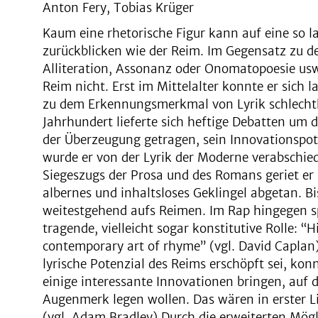
Anton Fery, Tobias Krüger
Kaum eine rhetorische Figur kann auf eine so l
zurückblicken wie der Reim. Im Gegensatz zu d
Alliteration, Assonanz oder Onomatopoesie usw
Reim nicht. Erst im Mittelalter konnte er sich 
zu dem Erkennungsmerkmal von Lyrik schlechth
Jahrhundert lieferte sich heftige Debatten um
der Überzeugung getragen, sein Innovationspo
wurde er von der Lyrik der Moderne verabschie
Siegeszugs der Prosa und des Romans geriet er
albernes und inhaltsloses Geklingel abgetan. Bi
weitestgehend aufs Reimen. Im Rap hingegen sp
tragende, vielleicht sogar konstitutive Rolle: “
contemporary art of rhyme” (vgl. David Caplan
lyrische Potenzial des Reims erschöpft sei, kon
einige interessante Innovationen bringen, auf 
Augenmerk legen wollen. Das wären in erster 
(vgl. Adam Bradley) Durch die erweiterten Mög