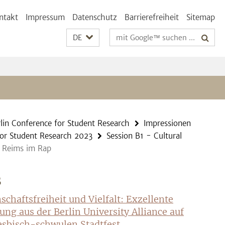
ntakt
Impressum
Datenschutz
Barrierefreiheit
Sitemap
Suchbegriffe
DE
lin Conference for Student Research
Impressionen
or Student Research 2023
Session B1 - Cultural
s Reims im Rap
S
schaftsfreiheit und Vielfalt: Exzellente
ung aus der Berlin University Alliance auf
sbisch-schwulen Stadtfest