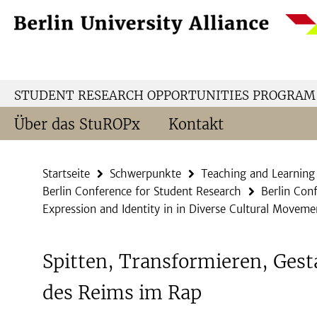
Springe
Service-
direkt
Navigation
zu
Inhalt
STUDENT RESEARCH OPPORTUNITIES PROGRAM
Über das StuROPx
Kontakt
Startseite
Schwerpunkte
Teaching and Learning
Berlin Conference for Student Research
Berlin Con
Expression and Identity in in Diverse Cultural Moveme
Spitten, Transformieren, Gest
des Reims im Rap