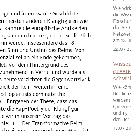
Wie wirk
ange und interessante Geschichte
die Wiss
en meisten anderen Klangfiguren wie
Forschun
der AG Q
. kannte die europäische Antike den
Netzwer
langsam durchsetzen, ehe er schließlich
am 18. u
in wurde. Insbesondere das 18.
24.07.2
 den Sinn und Unsinn des Reims. Von
tenzial sei an ein Ende gekommen,
Wissen
det. Vor dem Hintergrund des
queere
 zunehmend in Verruf und wurde als
schwul
s heute verzichtet die Gegenwartslyrik
ielt der Reim weiterhin eine
Wie kön
Hip Hop artists dominate the
Resilien
werden?
). Entgegen der These, dass das
Queernet
nte die Rap-Poetry der Klangfigur
und 19. 
die wir in unserem Vortrag das
den Berli
Linie: 1. Der Transformative Reim
17.07.2
lichkeiten des gesprochenen Worts ist