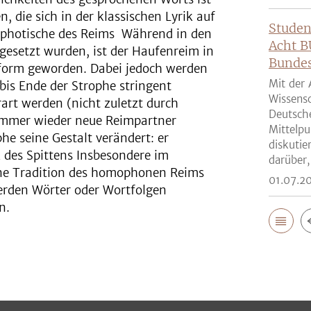
 die sich in der klassischen Lyrik auf
Studen
photische des Reims Während in den
Acht B
gesetzt wurden, ist der Haufenreim in
Bunde
form geworden. Dabei jedoch werden
Mit der 
bis Ende der Strophe stringent
Wissensc
rart werden (nicht zuletzt durch
Deutsch
 immer wieder neue Reimpartner
Mittelpu
he seine Gestalt verändert: er
diskutie
des Spittens Insbesondere im
darüber,
ene Tradition des homophonen Reims
01.07.2
erden Wörter oder Wortfolgen
n.