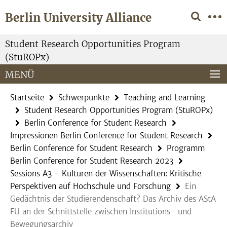
Springe
Service-
Berlin University Alliance
direkt
Navigation
zu
Inhalt
Student Research Opportunities Program
(StuROPx)
MENÜ
Startseite
Schwerpunkte
Teaching and Learning
Student Research Opportunities Program (StuROPx)
Berlin Conference for Student Research
Impressionen Berlin Conference for Student Research
Berlin Conference for Student Research
Programm
Berlin Conference for Student Research 2023
Sessions A3 - Kulturen der Wissenschaften: Kritische
Perspektiven auf Hochschule und Forschung
Ein
Gedächtnis der Studierendenschaft? Das Archiv des AStA
FU an der Schnittstelle zwischen Institutions- und
Bewegungsarchiv